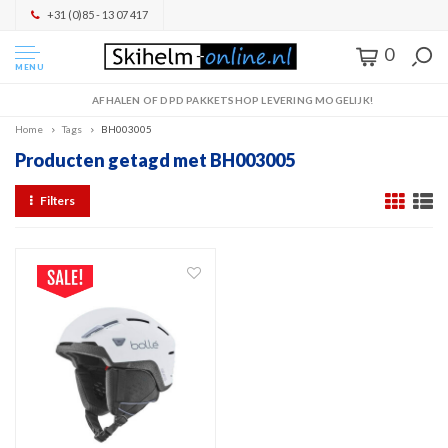
+31 (0)85 - 13 07 417
0
MENU
AFHALEN OF DPD PAKKETSHOP LEVERING MOGELIJK!
Home
Tags
BH003005
Producten getagd met BH003005
Filters