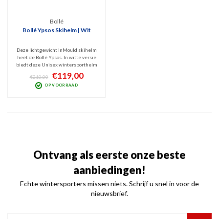
Bollé
Bollé Ypsos Skihelm | Wit
Deze lichtgewicht InMould skihelm
heet de Bollé Ypsos. In witte versie
biedt deze Unisex wintersporthelm
allround bescherming dankzij het
€119,00
€210,00
Avid Progressive EPS schuim. In dit
OP VOORRAAD
segment een comfortabele helm
voor mensen die kwaliteit en
comfort zoeken.
Ontvang als eerste onze beste
aanbiedingen!
Echte wintersporters missen niets. Schrijf u snel in voor de
nieuwsbrief.