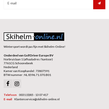
Wintersport wordt pas fijn met Skihelm-Online!
Onderdeel van GolfDriver Europe BV
Norbruislaan 1 (afhaaladres / kantoor)
7761CG Schoonebeek
Nederland
Kamer van Koophandel : 73807591
BTW nummer : NL 8596.71.070.B01
Telefoon
0031 (0)85 - 13 07 417
E-mail
Klantenservice@skihelm-online.nl