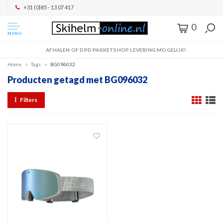
+31 (0)85 - 13 07 417
0
MENU
AFHALEN OF DPD PAKKETSHOP LEVERING MOGELIJK!
Home
Tags
BG096032
Producten getagd met BG096032
Filters