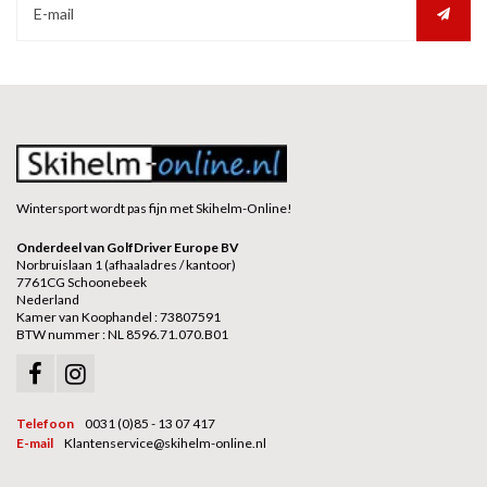
Wintersport wordt pas fijn met Skihelm-Online!
Onderdeel van GolfDriver Europe BV
Norbruislaan 1 (afhaaladres / kantoor)
7761CG Schoonebeek
Nederland
Kamer van Koophandel : 73807591
BTW nummer : NL 8596.71.070.B01
Telefoon
0031 (0)85 - 13 07 417
E-mail
Klantenservice@skihelm-online.nl