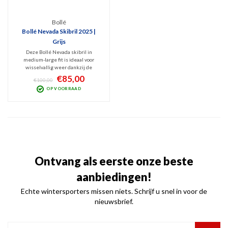
Bollé
Bollé Nevada Skibril 2025 |
Grijs
Deze Bollé Nevada skibril in
medium-large fit is ideaal voor
wisselvallig weer dankzij de
contrastrijke Azure lens (Categorie
€85,00
€100,00
2). Met een geventileerd frame en
OP VOORRAAD
100% UV- en infraroodfiltering is
deze unisex skibril perfect voor
zowel skiër als snowboarder.
Ontvang als eerste onze beste
aanbiedingen!
Echte wintersporters missen niets. Schrijf u snel in voor de
nieuwsbrief.