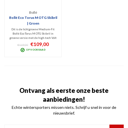
Bollé
Bollé Eco Torus M OTG Skibril
| Groen
Dit is de lichtgroene Medium-Fit
Bollé Eco Torus M OTG Skibril in
groene versie met de high-tech Volt
lenstechniek. De cat. 3 lens
€109,00
€169,00
beschermt tegen UV / IR en geeft
OP VOORRAAD
optimaal zicht bij licht zonnig tot
zonnig weer! Torisch design dus
breed gezichtsveld.
Ontvang als eerste onze beste
aanbiedingen!
Echte wintersporters missen niets. Schrijf u snel in voor de
nieuwsbrief.