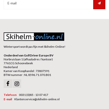
Wintersport wordt pas fijn met Skihelm-Online!
Onderdeel van GolfDriver Europe BV
Norbruislaan 1 (afhaaladres / kantoor)
7761CG Schoonebeek
Nederland
Kamer van Koophandel : 73807591
BTW nummer : NL 8596.71.070.B01
Telefoon
0031 (0)85 - 13 07 417
E-mail
Klantenservice@skihelm-online.nl