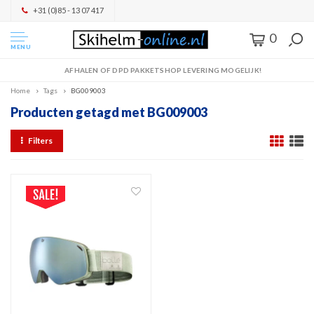
+31 (0)85 - 13 07 417
0
MENU
AFHALEN OF DPD PAKKETSHOP LEVERING MOGELIJK!
Home
Tags
BG009003
Producten getagd met BG009003
Filters