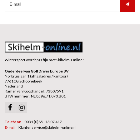
Wintersport wordt pas fijn met Skihelm-Online!
Onderdeel van GolfDriver Europe BV
Norbruislaan 1 (afhaaladres / kantoor)
7761CG Schoonebeek
Nederland
Kamer van Koophandel : 73807591
BTW nummer : NL 8596.71.070.B01
Telefoon
0031 (0)85 - 13 07 417
E-mail
Klantenservice@skihelm-online.nl