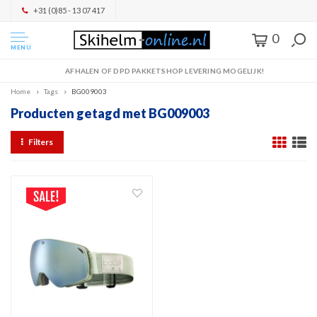
+31 (0)85 - 13 07 417
0
MENU
AFHALEN OF DPD PAKKETSHOP LEVERING MOGELIJK!
Home
Tags
BG009003
Producten getagd met BG009003
Filters