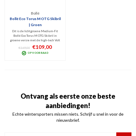
Bollé
Bollé Eco Torus M OTG Skibril
| Groen
Dit is de lichtgroene Medium-Fit
Bollé Eco Torus M OTG Skibril in
groene versie met de high-tech Volt
lenstechniek. De cat. 3 lens
€109,00
€169,00
beschermt tegen UV / IR en geeft
OP VOORRAAD
optimaal zicht bij licht zonnig tot
zonnig weer! Torisch design dus
breed gezichtsveld.
Ontvang als eerste onze beste
aanbiedingen!
Echte wintersporters missen niets. Schrijf u snel in voor de
nieuwsbrief.