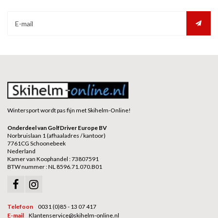
Wintersport wordt pas fijn met Skihelm-Online!
Onderdeel van GolfDriver Europe BV
Norbruislaan 1 (afhaaladres / kantoor)
7761CG Schoonebeek
Nederland
Kamer van Koophandel : 73807591
BTW nummer : NL 8596.71.070.B01
Telefoon
0031 (0)85 - 13 07 417
E-mail
Klantenservice@skihelm-online.nl