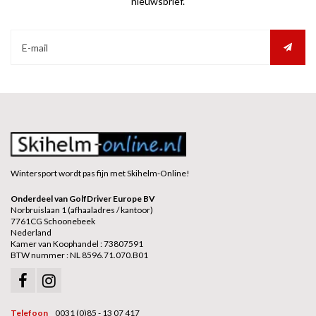
nieuwsbrief.
Wintersport wordt pas fijn met Skihelm-Online!
Onderdeel van GolfDriver Europe BV
Norbruislaan 1 (afhaaladres / kantoor)
7761CG Schoonebeek
Nederland
Kamer van Koophandel : 73807591
BTW nummer : NL 8596.71.070.B01
Telefoon
0031 (0)85 - 13 07 417