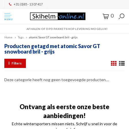
+31 (0)85 - 13 07 417
0
MENU
AFHALEN OF DPD PAKKETSHOP LEVERING MOGELIJK!
Home
Tags
atomic Savor GT snowboard bril - grijs
Producten getagd met atomic Savor GT
snowboard bril - grijs
Filters
Deze categorie heeft nog geen toegevoegde producten....
Ontvang als eerste onze beste
aanbiedingen!
Echte wintersporters missen niets. Schrijf u snel in voor de