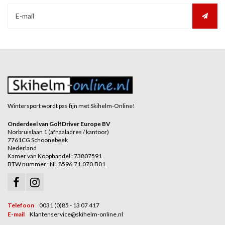
Wintersport wordt pas fijn met Skihelm-Online!
Onderdeel van GolfDriver Europe BV
Norbruislaan 1 (afhaaladres / kantoor)
7761CG Schoonebeek
Nederland
Kamer van Koophandel : 73807591
BTW nummer : NL 8596.71.070.B01
Telefoon
0031 (0)85 - 13 07 417
E-mail
Klantenservice@skihelm-online.nl