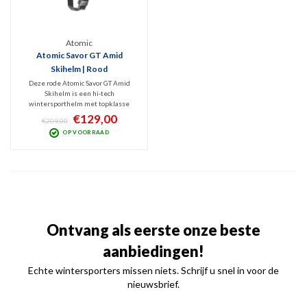
Atomic
Atomic Savor GT Amid
Skihelm | Rood
Deze rode Atomic Savor GT Amid
Skihelm is een hi-tech
wintersporthelm met topklasse
veiligheidstechnologieën als AMID
€129,00
€209,00
en Holo Core. Stevige Tri-Brid
OP VOORRAAD
constructie waarbij het 360° Live Fit
System en het actieve
ventilatiesysteem maximaal comfort
verzorgen!
Ontvang als eerste onze beste
aanbiedingen!
Echte wintersporters missen niets. Schrijf u snel in voor de
nieuwsbrief.