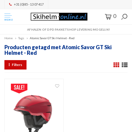
+31 (0)85 - 13 07 417
0
MENU
AFHALEN OF DPD PAKKETSHOP LEVERING MOGELIJK!
Home
Tags
Atomic Savor GT Ski Helmet - Red
Producten getagd met Atomic Savor GT Ski
Helmet - Red
Filters