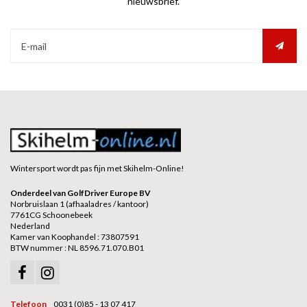
nieuwsbrief.
Wintersport wordt pas fijn met Skihelm-Online!
Onderdeel van GolfDriver Europe BV
Norbruislaan 1 (afhaaladres / kantoor)
7761CG Schoonebeek
Nederland
Kamer van Koophandel : 73807591
BTW nummer : NL 8596.71.070.B01
Telefoon
0031 (0)85 - 13 07 417