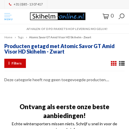
+31 (0)85 - 13 07 417
0
MENU
AFHALEN OF DPD PAKKETSHOP LEVERING MOGELIJK!
Home
Tags
Atomic Savor GT Amid Visor HD Skihelm - Zwart
Producten getagd met Atomic Savor GT Amid
Visor HD Skihelm - Zwart
Filters
Deze categorie heeft nog geen toegevoegde producten....
Ontvang als eerste onze beste
aanbiedingen!
Echte wintersporters missen niets. Schrijf u snel in voor de