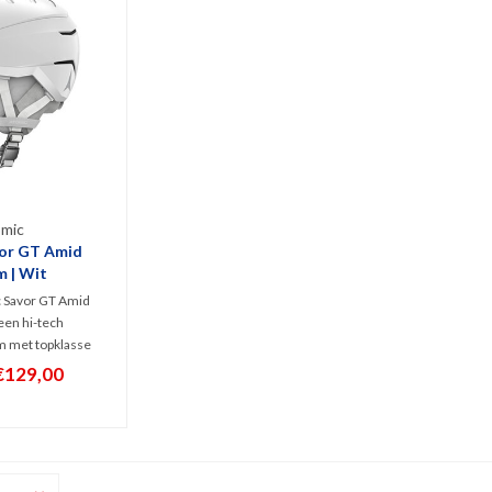
mic
or GT Amid
m | Wit
c Savor GT Amid
een hi-tech
m met topklasse
ologieën als AMID
€129,00
tevige Tri-Brid
j het 360° Live Fit
het actieve
 maximaal comfort
rgen!