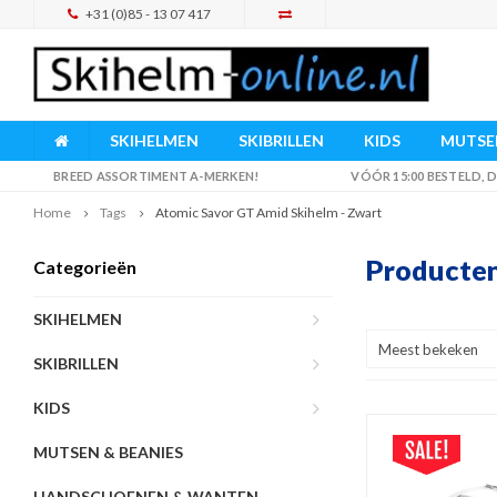
+31 (0)85 - 13 07 417
SKIHELMEN
SKIBRILLEN
KIDS
MUTSEN
BREED ASSORTIMENT A-MERKEN!
VÓÓR 15:00 BESTELD,
Home
Tags
Atomic Savor GT Amid Skihelm - Zwart
Producten
Categorieën
SKIHELMEN
Meest bekeken
SKIBRILLEN
KIDS
MUTSEN & BEANIES
HANDSCHOENEN & WANTEN