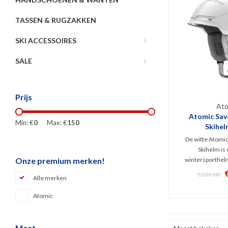
TASSEN & RUGZAKKEN
SKI ACCESSOIRES
SALE
Prijs
Ato
Atomic Sav
Min: €
0
Max: €
150
Skihel
De witte Atomi
Skihelm is 
wintersporthel
Onze premium merken!
veiligheidstechn
€209,00
Alle merken
en Holo Core. S
constructie waarbi
Atomic
System en 
ventilatiesysteem
verzo
Maat