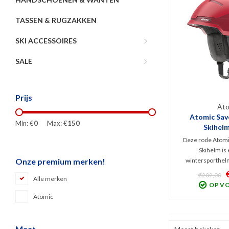
TASSEN & RUGZAKKEN
SKI ACCESSOIRES
SALE
Prijs
Ato
Atomic Sav
Min: €
0
Max: €
150
Skihelm
Deze rode Atomi
Skihelm is 
wintersporthel
Onze premium merken!
veiligheidstechn
€209,00
Alle merken
en Holo Core. S
OP V
constructie waarbi
Atomic
System en 
ventilatiesysteem
verzo
Maat