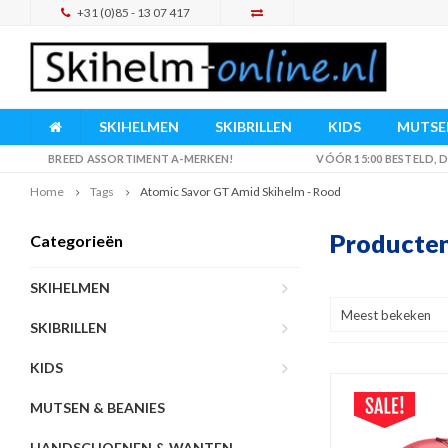
+31 (0)85 - 13 07 417
SKIHELMEN
SKIBRILLEN
KIDS
MUTSEN
BREED ASSORTIMENT A-MERKEN!
VÓÓR 15:00 BESTELD,
Home
Tags
Atomic Savor GT Amid Skihelm - Rood
Producten
Categorieën
SKIHELMEN
Meest bekeken
SKIBRILLEN
KIDS
MUTSEN & BEANIES
HANDSCHOENEN & WANTEN