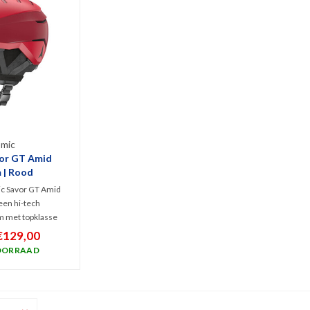
mic
or GT Amid
 | Rood
c Savor GT Amid
een hi-tech
m met topklasse
ologieën als AMID
€129,00
tevige Tri-Brid
OORRAAD
j het 360° Live Fit
het actieve
 maximaal comfort
rgen!