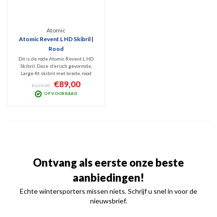
Atomic
Atomic Revent L HD Skibril |
Rood
Dit is de rode Atomic Revent L HD
Skibril. Deze sferisch gevormde,
Large-fit skibril met brede, rood
getinte Categorie 2 spiegellens
€89,00
€139,95
geeft ideaal zicht bij bewolkt tot
OP VOORRAAD
licht zonnig weer. Voorzien van Anti-
Fog en Anti-Scratch coating!
Ontvang als eerste onze beste
aanbiedingen!
Echte wintersporters missen niets. Schrijf u snel in voor de
nieuwsbrief.