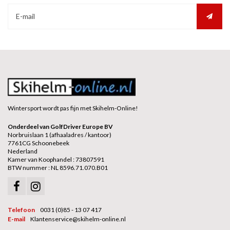
Wintersport wordt pas fijn met Skihelm-Online!
Onderdeel van GolfDriver Europe BV
Norbruislaan 1 (afhaaladres / kantoor)
7761CG Schoonebeek
Nederland
Kamer van Koophandel : 73807591
BTW nummer : NL 8596.71.070.B01
Telefoon
0031 (0)85 - 13 07 417
E-mail
Klantenservice@skihelm-online.nl