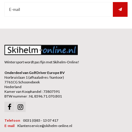
Wintersport wordt pas fijn met Skihelm-Online!
Onderdeel van GolfDriver Europe BV
Norbruislaan 1 (afhaaladres / kantoor)
7761CG Schoonebeek
Nederland
Kamer van Koophandel : 73807591
BTW nummer : NL 8596.71.070.B01
Telefoon
0031 (0)85 - 13 07 417
E-mail
Klantenservice@skihelm-online.nl