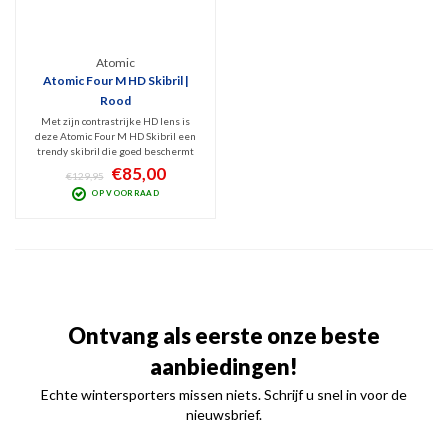
Atomic
Atomic Four M HD Skibril |
Rood
Met zijn contrastrijke HD lens is
deze Atomic Four M HD Skibril een
trendy skibril die goed beschermt
tegen UV. De zacht-rode tint van
€85,00
€129,95
deze Categorie 3 lens geeft ideaal
OP VOORRAAD
zicht bij licht bewolkt tot zonnig
weer. Cilindrisch design, anti-fog
gecoat.
Ontvang als eerste onze beste
aanbiedingen!
Echte wintersporters missen niets. Schrijf u snel in voor de
nieuwsbrief.