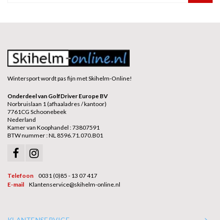
Wintersport wordt pas fijn met Skihelm-Online!
Onderdeel van GolfDriver Europe BV
Norbruislaan 1 (afhaaladres / kantoor)
7761CG Schoonebeek
Nederland
Kamer van Koophandel : 73807591
BTW nummer : NL 8596.71.070.B01
Telefoon
0031 (0)85 - 13 07 417
E-mail
Klantenservice@skihelm-online.nl
KLANTENSERVICE