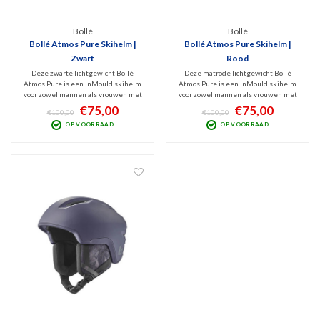
Bollé
Bollé
Bollé Atmos Pure Skihelm |
Bollé Atmos Pure Skihelm |
Zwart
Rood
Deze zwarte lichtgewicht Bollé
Deze matrode lichtgewicht Bollé
Atmos Pure is een InMould skihelm
Atmos Pure is een InMould skihelm
voor zowel mannen als vrouwen met
voor zowel mannen als vrouwen met
allround bescherming dankzij de
allround bescherming dankzij de
€75,00
€75,00
€100,00
€100,00
Avid Progressive EPS schuimvulling.
Avid Progressive EPS schuimvulling.
OP VOORRAAD
OP VOORRAAD
Voor dit segment een zeer
Voor dit segment een zeer
comfortabel model voor skiërs die
comfortabel model voor skiërs die
kwaliteit en comfort zoeken.
kwaliteit zoeken.