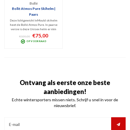
Bollé
Bollé Atmos Pure Skihelm |
Paars
Deze lichtgewicht InMould skihelm
heet de Bollé Atmos Pure. In paarse
versie is deze Unisex helm er één
met allround protectie dankzij het
€75,00
€100,00
Avid Progressive EPS schuim. In dit
OP VOORRAAD
segment een comfortabele helm
voor mensen die kwaliteit en
comfort zoeken.
Ontvang als eerste onze beste
aanbiedingen!
Echte wintersporters missen niets. Schrijf u snel in voor de
nieuwsbrief.