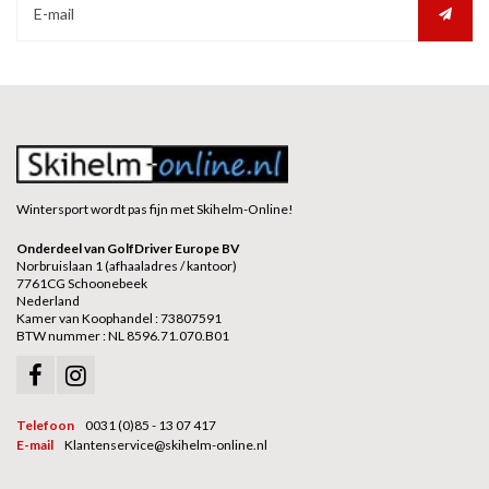
Wintersport wordt pas fijn met Skihelm-Online!
Onderdeel van GolfDriver Europe BV
Norbruislaan 1 (afhaaladres / kantoor)
7761CG Schoonebeek
Nederland
Kamer van Koophandel : 73807591
BTW nummer : NL 8596.71.070.B01
Telefoon
0031 (0)85 - 13 07 417
E-mail
Klantenservice@skihelm-online.nl