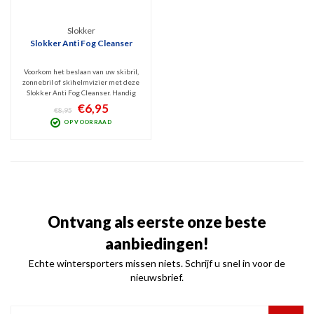
Slokker
Slokker Anti Fog Cleanser
Voorkom het beslaan van uw skibril,
zonnebril of skihelmvizier met deze
Slokker Anti Fog Cleanser. Handig
spuitflesje waarmee u een anti fog
€6,95
€8,95
laagje aanbrengt op glas of kunststof
OP VOORRAAD
glazen en / of vizier.
Ontvang als eerste onze beste
aanbiedingen!
Echte wintersporters missen niets. Schrijf u snel in voor de
nieuwsbrief.