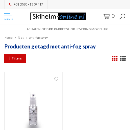
+31 (0)85 - 13 07 417
0
MENU
AFHALEN OF DPD PAKKETSHOP LEVERING MOGELIJK!
Home
Tags
anti-fog spray
Producten getagd met anti-fog spray
Filters