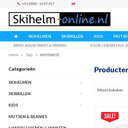
+31 (0)85 - 13 07 417
SKIHELMEN
SKIBRILLEN
KIDS
MUTSEN
BREED ASSORTIMENT A-MERKEN!
VÓÓR 15:00 BESTELD,
Home
Tags
AN5006610
Producte
Categorieën
SKIHELMEN
Meest bekeken
SKIBRILLEN
KIDS
MUTSEN & BEANIES
HANDSCHOENEN & WANTEN