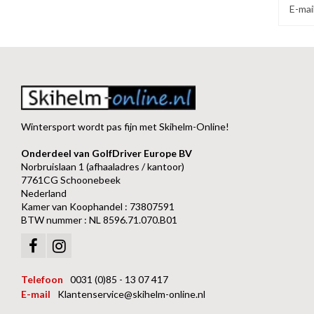
Wintersport wordt pas fijn met Skihelm-Online!
Onderdeel van GolfDriver Europe BV
Norbruislaan 1 (afhaaladres / kantoor)
7761CG Schoonebeek
Nederland
Kamer van Koophandel : 73807591
BTW nummer : NL 8596.71.070.B01
Telefoon
0031 (0)85 - 13 07 417
E-mail
Klantenservice@skihelm-online.nl