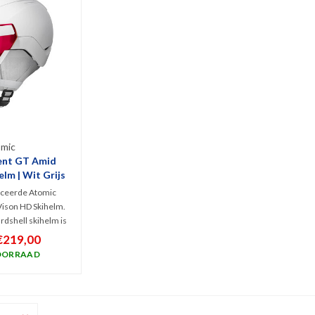
mic
ent GT Amid
lm | Wit Grijs
anceerde Atomic
ison HD Skihelm.
rdshell skihelm is
n Holo Core
€219,00
ologie en actieve
OORRAAD
levert met zijn
 vizier een zeer
rrijk zicht.