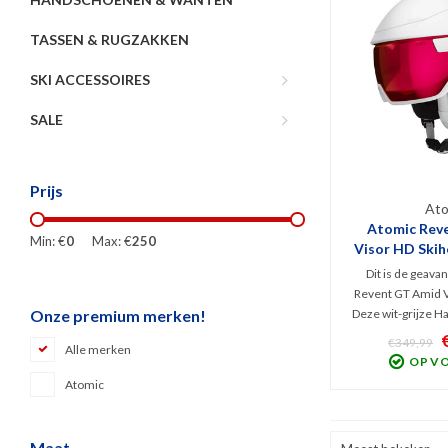
TASSEN & RUGZAKKEN
SKI ACCESSOIRES
SALE
Prijs
Ato
Atomic Rev
Min: €
0
Max: €
250
Visor HD Skihe
Dit is de geav
Revent GT Amid V
Deze wit-grijze Ha
Onze premium merken!
v.v. AMID e
€349,99
Alle merken
veiligheidstechn
OP V
ventilatie en 
Atomic
contrastrijke HD
helder, kleu
Maat