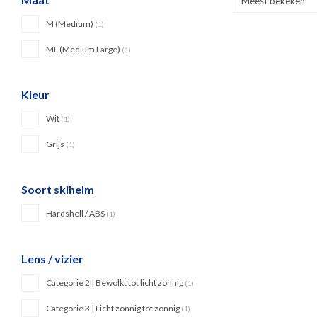
Meest bekeken
M (Medium)
(1)
ML (Medium Large)
(1)
Kleur
Wit
(1)
Grijs
(1)
Soort skihelm
Hardshell / ABS
(1)
Lens / vizier
Categorie 2 | Bewolkt tot licht zonnig
(1)
Categorie 3 | Licht zonnig tot zonnig
(1)