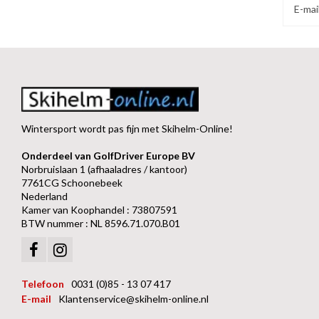
Wintersport wordt pas fijn met Skihelm-Online!
Onderdeel van GolfDriver Europe BV
Norbruislaan 1 (afhaaladres / kantoor)
7761CG Schoonebeek
Nederland
Kamer van Koophandel : 73807591
BTW nummer : NL 8596.71.070.B01
Telefoon
0031 (0)85 - 13 07 417
E-mail
Klantenservice@skihelm-online.nl