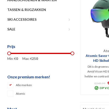
TASSEN & RUGZAKKEN
SKI ACCESSOIRES
SALE
Prijs
Ato
Atomic Savor 
Min: €
0
Max: €
250
HD Skihel
Dit is de groene
Amid Vison HD S
helder en contrastr
Onze premium merken!
hi-tech helm h
€349,99
Alle merken
veiligheidstechno
OP V
Holo Core. St
Atomic
constructie met 36
en actieve 
Maat