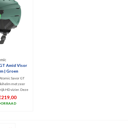
mic
GT Amid Visor
m | Groen
 Atomic Savor GT
kihelm met zeer
ijk HD vizier. Deze
eeft topklasse
€219,00
logie als AMID en
OORRAAD
evige Tri-Brid
0° Live Fit System
ventilatie!