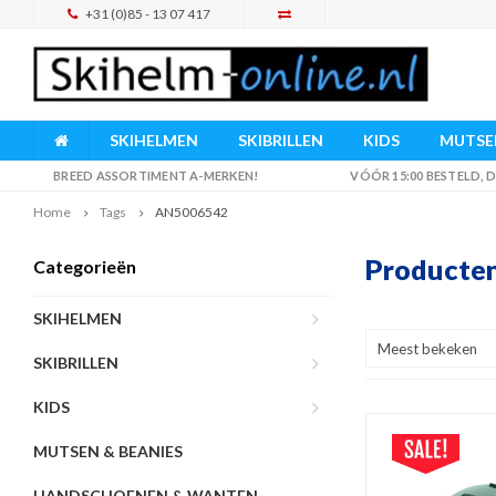
+31 (0)85 - 13 07 417
SKIHELMEN
SKIBRILLEN
KIDS
MUTSEN
BREED ASSORTIMENT A-MERKEN!
VÓÓR 15:00 BESTELD,
Home
Tags
AN5006542
Producte
Categorieën
SKIHELMEN
Meest bekeken
SKIBRILLEN
KIDS
MUTSEN & BEANIES
HANDSCHOENEN & WANTEN