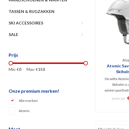
TASSEN & RUGZAKKEN
SKI ACCESSOIRES
SALE
Prijs
Ato
Atomic Sav
Min: €
0
Max: €
150
Skihel
De witte Atomi
Skihelm is 
wintersporthel
Onze premium merken!
veiligheidstechn
€209,00
Alle merken
en Holo Core. S
constructie waarbi
Atomic
System en 
ventilatiesysteem
verzo
Maat