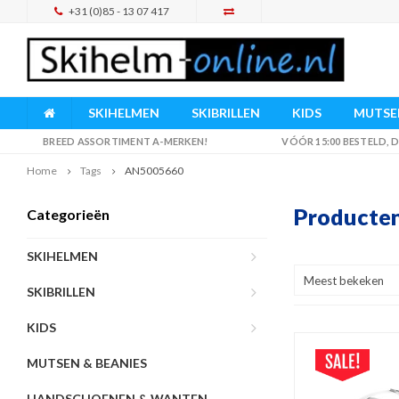
+31 (0)85 - 13 07 417
SKIHELMEN
SKIBRILLEN
KIDS
MUTSEN
BREED ASSORTIMENT A-MERKEN!
VÓÓR 15:00 BESTELD,
Home
Tags
AN5005660
Producte
Categorieën
SKIHELMEN
Meest bekeken
SKIBRILLEN
KIDS
MUTSEN & BEANIES
HANDSCHOENEN & WANTEN