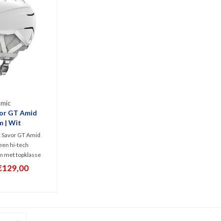
mic
or GT Amid
m | Wit
c Savor GT Amid
een hi-tech
m met topklasse
ologieën als AMID
€129,00
tevige Tri-Brid
j het 360° Live Fit
het actieve
 maximaal comfort
rgen!