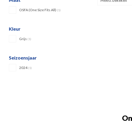
Meest bekeken
OSFA (One Size Fits All)
(1)
Kleur
Grijs
(1)
Seizoensjaar
2024
(1)
On