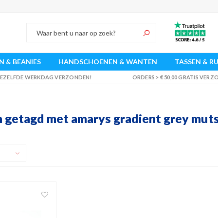
 & BEANIES
HANDSCHOENEN & WANTEN
TASSEN & R
 DEZELFDE WERKDAG VERZONDEN!
ORDERS > € 50,00 GRATIS VER
 getagd met amarys gradient grey mut