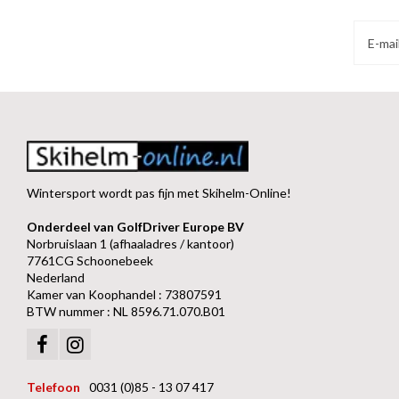
Wintersport wordt pas fijn met Skihelm-Online!
Onderdeel van GolfDriver Europe BV
Norbruislaan 1 (afhaaladres / kantoor)
7761CG Schoonebeek
Nederland
Kamer van Koophandel : 73807591
BTW nummer : NL 8596.71.070.B01
Telefoon
0031 (0)85 - 13 07 417