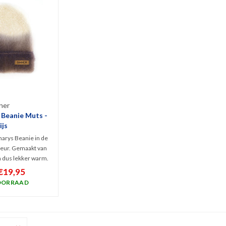
ner
 Beanie Muts -
ijs
marys Beanie in de
leur. Gemaakt van
 dus lekker warm.
k design met zijn
€19,95
 is verkrijgbaar in
OORRAAD
de kleuren.