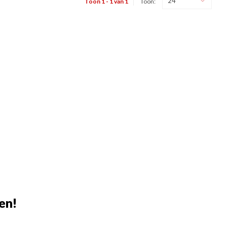
24
Toon 1 - 1 van 1
Toon:
en!