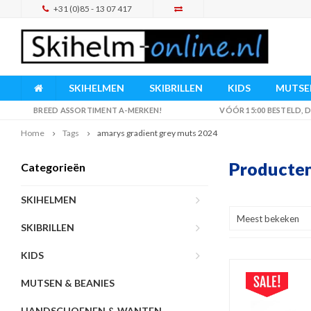
+31 (0)85 - 13 07 417
SKIHELMEN
SKIBRILLEN
KIDS
MUTSEN
BREED ASSORTIMENT A-MERKEN!
VÓÓR 15:00 BESTELD,
Home
Tags
amarys gradient grey muts 2024
Producten
Categorieën
SKIHELMEN
Meest bekeken
SKIBRILLEN
KIDS
MUTSEN & BEANIES
HANDSCHOENEN & WANTEN