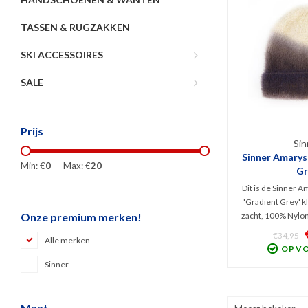
TASSEN & RUGZAKKEN
SKI ACCESSOIRES
SALE
Prijs
Sin
Sinner Amarys
Min: €
0
Max: €
20
Gr
Dit is de Sinner A
'Gradient Grey' k
zacht, 100% Nylon
Onze premium merken!
Hij heeft een leu
€34,95
Alle merken
omgeslagen rand en
OP V
verschillen
Sinner
Maat