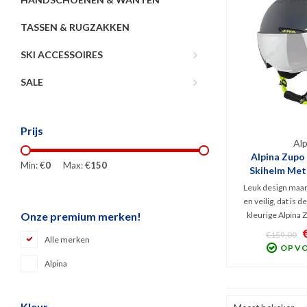
TASSEN & RUGZAKKEN
SKI ACCESSOIRES
SALE
Prijs
Alp
Alpina Zupo 
Min: €
0
Max: €
150
Skihelm Met V
Ge
Leuk design maar 
en veilig, dat is 
kleurige Alpina 
Onze premium merken!
Skihelm. Het ge
€159,00
Alle merken
losse skibril is 
OP V
vizierhelm voorgo
Alpina
V.v. spiegelend An
viz
Kleur