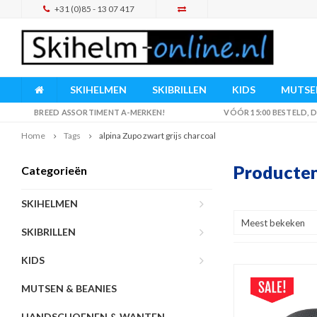
+31 (0)85 - 13 07 417
SKIHELMEN
SKIBRILLEN
KIDS
MUTSEN
BREED ASSORTIMENT A-MERKEN!
VÓÓR 15:00 BESTELD,
Home
Tags
alpina Zupo zwart grijs charcoal
Producten
Categorieën
SKIHELMEN
Meest bekeken
SKIBRILLEN
KIDS
MUTSEN & BEANIES
HANDSCHOENEN & WANTEN