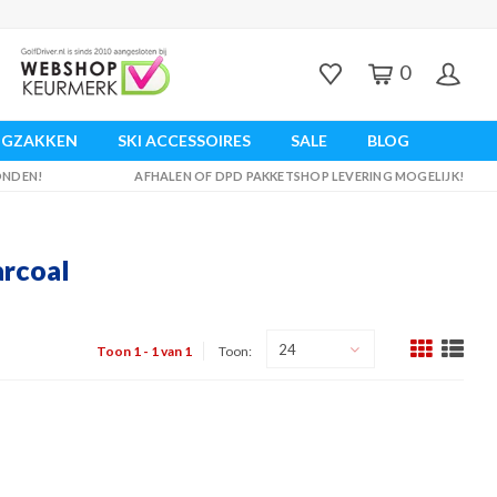
0
UGZAKKEN
SKI ACCESSOIRES
SALE
BLOG
ZONDEN!
AFHALEN OF DPD PAKKETSHOP LEVERING MOGELIJK!
arcoal
24
Toon 1 - 1 van 1
Toon: