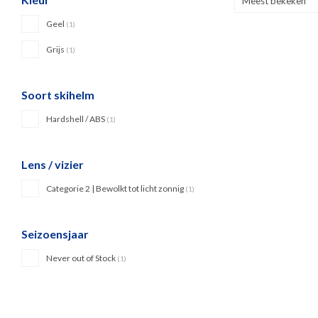
Meest bekeken
Geel
(1)
Grijs
(1)
Soort skihelm
Hardshell / ABS
(1)
Lens / vizier
Categorie 2 | Bewolkt tot licht zonnig
(1)
Seizoensjaar
Never out of Stock
(1)