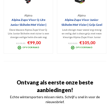
Alpina
Alpina
Alpina Zupo Visor Q-Lite
Alpina Zupo Visor Junior
Junior Skihelm Met Vizier |
Skihelm Met Vizier | Grijs Geel
Blauw
Deze blauwe Alpina Zupo Visor Q-
Leuk design maar vooral erg stevig
Lite Junior Skihelm met vizier is een
en veilig, dat is deze grijs met neon
stevige veilige helm die ook nog
kleurige Alpina Zupo Visor Junior
leuk is vormgegeven. Het geklungel
Skihelm. Het geklungel met een
€99,00
€105,00
€149,95
€159,00
met een losse skibril is dankzij het
losse skibril is dankzij deze fijne
OP VOORRAAD
OP VOORRAAD
vizier voorgoed verleden tijd.
vizierhelm voorgoed verleden tijd.
Uitgevoerd met Q-Lite vizier én
V.v. spiegelend Anti-Fog Categorie 2
Anti-Fog coating.
vizier.
Ontvang als eerste onze beste
aanbiedingen!
Echte wintersporters missen niets. Schrijf u snel in voor de
nieuwsbrief.