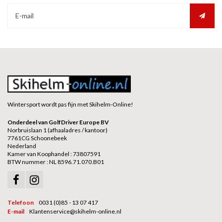
Wintersport wordt pas fijn met Skihelm-Online!
Onderdeel van GolfDriver Europe BV
Norbruislaan 1 (afhaaladres / kantoor)
7761CG Schoonebeek
Nederland
Kamer van Koophandel : 73807591
BTW nummer : NL 8596.71.070.B01
Telefoon
0031 (0)85 - 13 07 417
E-mail
Klantenservice@skihelm-online.nl