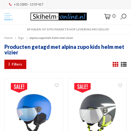
+31 (0)85 - 13 07 417
0
MENU
AFHALEN OF DPD PAKKETSHOP LEVERING MOGELIJK!
Home
Tags
alpina zupo kids helm met vizier
Producten getagd met alpina zupo kids helm met
vizier
Filters