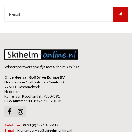
Wintersport wordt pas fijn met Skihelm-Online!
Onderdeel van GolfDriver Europe BV
Norbruislaan 1 (afhaaladres / kantoor)
7761CG Schoonebeek
Nederland
Kamer van Koophandel : 73807591
BTW nummer : NL 8596.71.070.B01
Telefoon
0031 (0)85 - 13 07 417
E-mail
Klantenservice@skihelm-online.nl