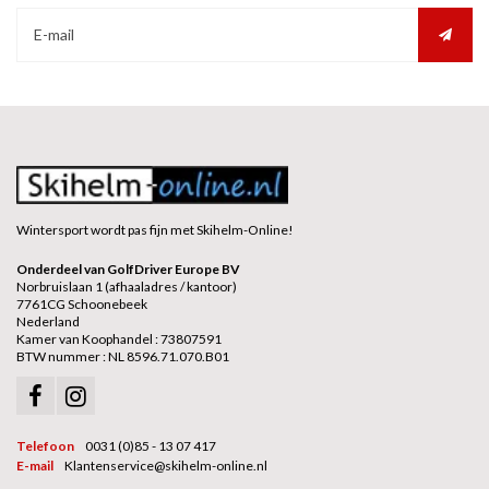
Wintersport wordt pas fijn met Skihelm-Online!
Onderdeel van GolfDriver Europe BV
Norbruislaan 1 (afhaaladres / kantoor)
7761CG Schoonebeek
Nederland
Kamer van Koophandel : 73807591
BTW nummer : NL 8596.71.070.B01
Telefoon
0031 (0)85 - 13 07 417
E-mail
Klantenservice@skihelm-online.nl