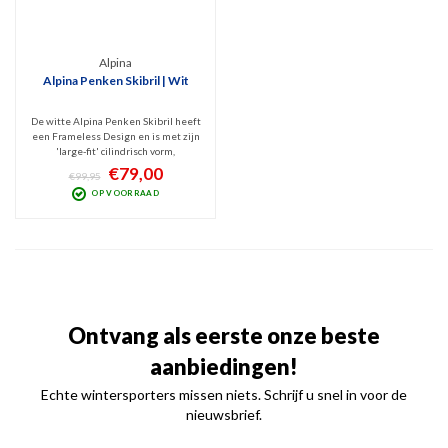
Alpina
Alpina Penken Skibril | Wit
De witte Alpina Penken Skibril heeft
een Frameless Design en is met zijn
'large-fit' cilindrisch vorm,
frameventilatie en spiegelende Cat.
€79,00
€99,95
3 lens een echte blikvanger. Dit
OP VOORRAAD
model geeft optimaal zicht bij zonnig
weer en blokt schadelijk UV en
Infrarood.
Ontvang als eerste onze beste
aanbiedingen!
Echte wintersporters missen niets. Schrijf u snel in voor de
nieuwsbrief.