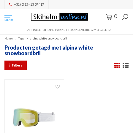
+31 (0)85 - 13 07 417
0
MENU
AFHALEN OF DPD PAKKETSHOP LEVERING MOGELIJK!
Home
Tags
alpina white snowboardbril
Producten getagd met alpina white
snowboardbril
Filters