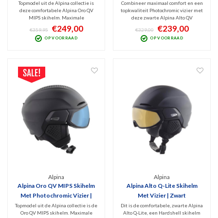
Topmodel uit de Alpina collectie is
Combineer maximaal comfort en een
deze comfortabele Alpina Oro QV
topkwaliteit Photochromic vizier met
MIPS skihelm. Maximale
deze zwarte Alpina Alto QV
bescherming dankzij het MIPS
Hardshell skihelm. Optimale
€249,00
€239,00
€359,95
€329,00
systeem én ideaal gemak door het
bescherming en ventilatie en
OP VOORRAAD
OP VOORRAAD
meekleurende QuattroVarioflex
optimaal zicht bij nagenoeg elk weer.
vizier met optimaal zicht bij bewolkt
Met het TRM System sluit het vizier
én zonnig weer. Lila versie!
naadloos aan op de helm.
Alpina
Alpina
Alpina Oro QV MIPS Skihelm
Alpina Alto Q-Lite Skihelm
Met Photochromic Vizier |
Met Vizier | Zwart
Zwart
Topmodel uit de Alpina collectie is de
Dit is de comfortabele, zwarte Alpina
Oro QV MIPS skihelm. Maximale
Alto Q-Lite, een Hardshell skihelm