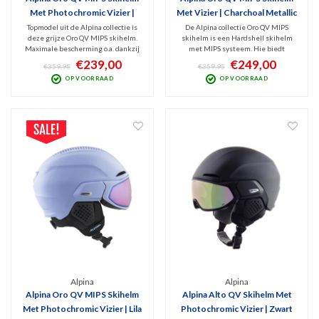
Met Photochromic Vizier |
Met Vizier | Charchoal Metallic
Grijs
Topmodel uit de Alpina collectie is
De Alpina collectie Oro QV MIPS
deze grijze Oro QV MIPS skihelm.
skihelm is een Hardshell skihelm
Maximale bescherming o.a. dankzij
met MIPS systeem. Hie biedt
MIPS, het geavanceerde,
maximale bescherming, een
€239,00
€249,00
€359,95
€359,95
meekleurend QuattroVarioflex vizier.
geavanceerd, meekleurend
OP VOORRAAD
OP VOORRAAD
Topkwaliteit in specificaties en v.v.
QuattroVarioflex vizier en TRM
TRM waardoor het vizier naadloos
waardoor het vizier naadloos aansluit
aansluit op de helm
op de helm. Topkwaliteit wintersport
helm.
Alpina
Alpina
Alpina Oro QV MIPS Skihelm
Alpina Alto QV Skihelm Met
Met Photochromic Vizier | Lila
Photochromic Vizier | Zwart