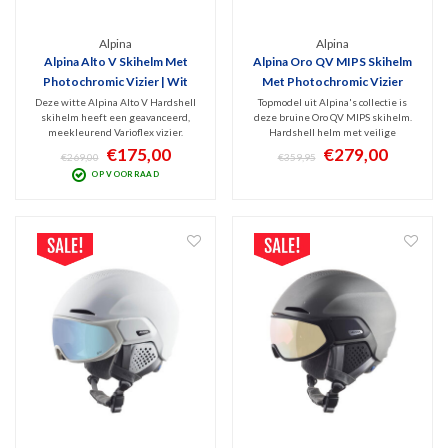
Alpina
Alpina
Alpina Alto V Skihelm Met
Alpina Oro QV MIPS Skihelm
Photochromic Vizier | Wit
Met Photochromic Vizier
2025 | Bruin
Deze witte Alpina Alto V Hardshell
Topmodel uit Alpina's collectie is
skihelm heeft een geavanceerd,
deze bruine Oro QV MIPS skihelm.
meekleurend Varioflex vizier.
Hardshell helm met veilige
Topkwaliteit in comfort, bescherming
bescherming mede door het MIPS
€175,00
€279,00
€269,00
€359,95
en ventilatie. Perfect zicht door het
systeem. Hij heeft een
OP VOORRAAD
Photochromic vizier (Categorie 1-2)
meekleurend QuattroVarioflex vizier
en TRM: het vizier sluit naadloos aan
en het TRM systeem waardoor het
op de helm
vizier naadloos aansluit op de helm.