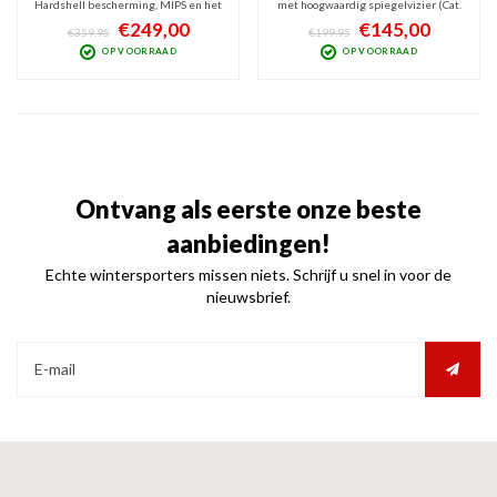
Hardshell bescherming, MIPS en het
met hoogwaardig spiegelvizier (Cat.
meest geavanceerde,
2). Door het TRM systeem sluit het
€249,00
€145,00
€359,95
€199,95
meekleurende QuattroVarioflex
vizier naadloos aan op de helm.
OP VOORRAAD
OP VOORRAAD
vizier (Cat.2-3). Inclusief TRM
Topkwaliteit helm met perfect zicht
systeem waardoor het vizier
bij bewolkt tot licht zonnig weer.
naadloos aansluit op de helm.
Ontvang als eerste onze beste
aanbiedingen!
Echte wintersporters missen niets. Schrijf u snel in voor de
nieuwsbrief.