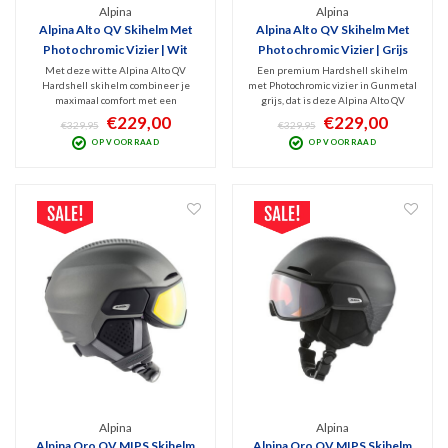
Alpina
Alpina
Alpina Alto QV Skihelm Met
Alpina Alto QV Skihelm Met
Photochromic Vizier | Wit
Photochromic Vizier | Grijs
Met deze witte Alpina Alto QV
Een premium Hardshell skihelm
Hardshell skihelm combineer je
met Photochromic vizier in Gunmetal
maximaal comfort met een
grijs, dat is deze Alpina Alto QV
topkwaliteit Photochromic vizier.
skihelm. Perfect zicht bij nagenoeg
€229,00
€229,00
€329,95
€329,95
Optimale bescherming en ventilatie
ieder weertype, fijne ventilatie,
OP VOORRAAD
OP VOORRAAD
en optimaal zicht bij nagenoeg elk
goede bescherming én het TRM
weer. Met het TRM System sluit het
System zorgt dat het vizier naadloos
vizier naadloos aan op de helm
aansluit op de helm
Alpina
Alpina
Alpina Oro QV MIPS Skihelm
Alpina Oro QV MIPS Skihelm