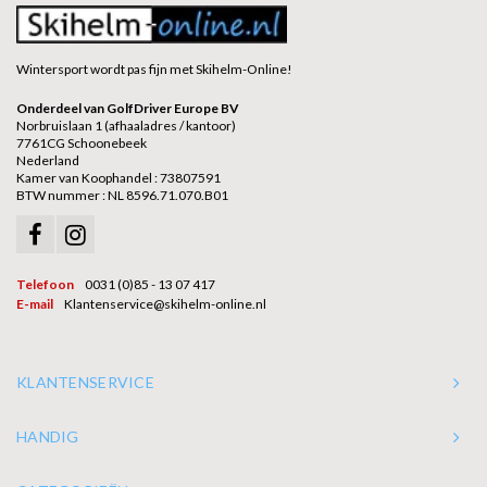
Wintersport wordt pas fijn met Skihelm-Online!
Onderdeel van GolfDriver Europe BV
Norbruislaan 1 (afhaaladres / kantoor)
7761CG Schoonebeek
Nederland
Kamer van Koophandel : 73807591
BTW nummer : NL 8596.71.070.B01
Telefoon
0031 (0)85 - 13 07 417
E-mail
Klantenservice@skihelm-online.nl
KLANTENSERVICE
HANDIG