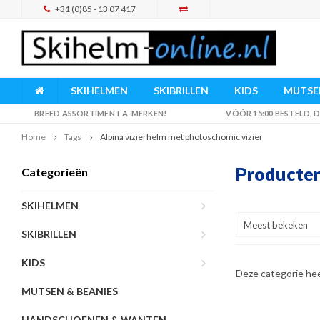
+31 (0)85 - 13 07 417
SKIHELMEN
SKIBRILLEN
KIDS
MUTSEN
BREED ASSORTIMENT A-MERKEN!
VÓÓR 15:00 BESTELD,
Home
Tags
Alpina vizierhelm met photoschomic vizier
Producten
Categorieën
SKIHELMEN
Meest bekeken
SKIBRILLEN
KIDS
Deze categorie he
MUTSEN & BEANIES
HANDSCHOENEN & WANTEN