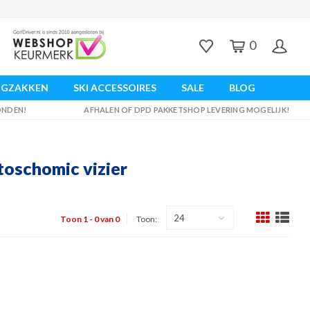
0
UGZAKKEN
SKI ACCESSOIRES
SALE
BLOG
ZONDEN!
AFHALEN OF DPD PAKKETSHOP LEVERING MOGELIJK!
toschomic vizier
24
Toon 1 - 0 van 0
Toon: