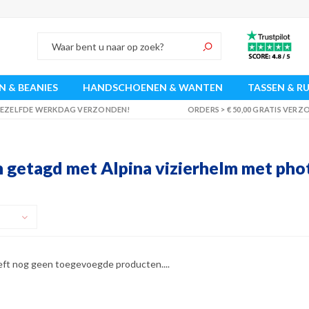
 & BEANIES
HANDSCHOENEN & WANTEN
TASSEN & R
 DEZELFDE WERKDAG VERZONDEN!
ORDERS > € 50,00 GRATIS VER
 getagd met Alpina vizierhelm met pho
eft nog geen toegevoegde producten....