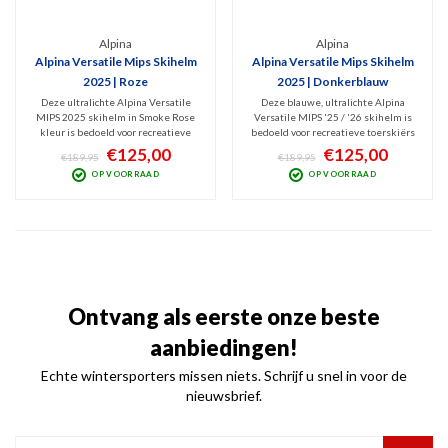
Alpina
Alpina
Alpina Versatile Mips Skihelm
Alpina Versatile Mips Skihelm
2025 | Roze
2025 | Donkerblauw
Deze ultralichte Alpina Versatile
Deze blauwe, ultralichte Alpina
MIPS 2025 skihelm in Smoke Rose
Versatile MIPS '25 / '26 skihelm is
kleur is bedoeld voor recreatieve
bedoeld voor recreatieve toerskiërs
toerskiërs én freeriders. Met de
én freeriders. met de Inmould
€125,00
€125,00
€189,95
€189,95
Inmould constructie (ook wel
constructie (Softshell) gemaakt van
OP VOORRAAD
OP VOORRAAD
Softshell) gemaakt van stevig
stevig polycarbonaat met Hi-EPS
polycarbonaat met Hi-EPS, creëert
combineert Alpina fijn comfort met
Alpina comfort en bescherming
bescherming.
Ontvang als eerste onze beste
aanbiedingen!
Echte wintersporters missen niets. Schrijf u snel in voor de
nieuwsbrief.