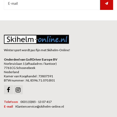
Wintersport wordt pas fijn met Skihelm-Online!
Onderdeel van GolfDriver Europe BV
Norbruislaan 1 (afhaaladres / kantoor)
7761CG Schoonebeek
Nederland
Kamer van Koophandel : 73807591
BTW nummer : NL 8596.71.070.B01
Telefoon
0031 (0)85 - 13 07 417
E-mail
Klantenservice@skihelm-online.nl