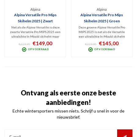
Alpina
Alpina
Alpina Versatile Pro Mips
Alpina Versatile Pro Mips
Skihelm 2025 | Zwart
Skihelm 2025 | Groen
Net als de Alpina Versatile is deze
Deze groene Alpina Versatile Pro
zwarte Versatile Pro MIPS 2025 een
MIPS 2025 is net als de Versatile
ultralichte In-Mould skihelm maar
een ultralichte In-Mould skihelm
dan met een beter
maar dan met een beter
€149,00
€145,00
€229,95
€229,95
ventilatiesysteem. Comfort en
ventilatiesysteem en minder
OP VOORRAAD
OP VOORRAAD
bescherming alom met deze
vermoeiend door het lagere gewicht.
opgewaardeerde Pro versie en
Comfort en bescherming alom met
minder vermoeiend door het lagere
deze opgewaardeerde Pro versie!
gewicht!
Ontvang als eerste onze beste
aanbiedingen!
Echte wintersporters missen niets. Schrijf u snel in voor de
nieuwsbrief.