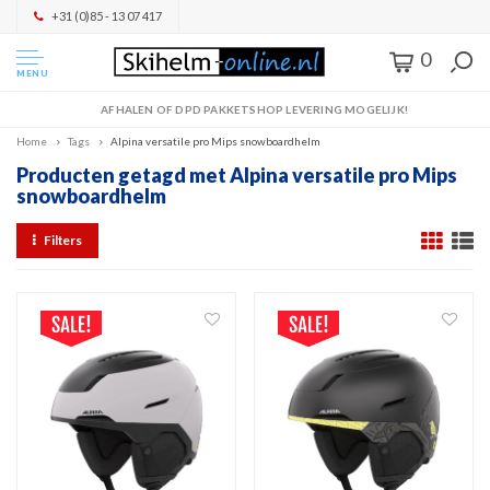
+31 (0)85 - 13 07 417
0
MENU
AFHALEN OF DPD PAKKETSHOP LEVERING MOGELIJK!
Home
Tags
Alpina versatile pro Mips snowboardhelm
Producten getagd met Alpina versatile pro Mips
snowboardhelm
Filters