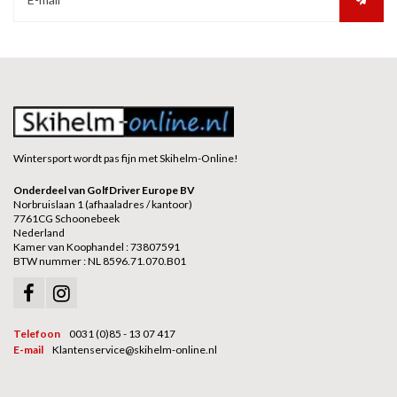
Wintersport wordt pas fijn met Skihelm-Online!
Onderdeel van GolfDriver Europe BV
Norbruislaan 1 (afhaaladres / kantoor)
7761CG Schoonebeek
Nederland
Kamer van Koophandel : 73807591
BTW nummer : NL 8596.71.070.B01
Telefoon
0031 (0)85 - 13 07 417
E-mail
Klantenservice@skihelm-online.nl