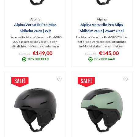
Alpina
Alpina
Alpina Versatile Pro Mips
Alpina Versatile Pro Mips
Skihelm 2025 | Wit
Skihelm 2025 | Zwart Geel
Deze witte Alpina Versatile Pro MIPS
De Alpina Versatile Pro MIPS 2025 is
2025 is net als de Versatile een
net als de Versatile een ultralichte
ultralichte In-Mould skihelm maar
In-Mould skihelm maar met een
dan met een beter
beter en geavanceerder
€149,00
€145,00
€229,95
€229,95
ventilatiesysteem en minder
ventilatiesysteem en een beter
OP VOORRAAD
OP VOORRAAD
vermoeiend door het lagere gewicht.
comfort door het lagere gewicht.
Comfort en bescherming alom met
Comfort en bescherming alom met
deze opgewaardeerde Pro versie!
deze opgewaardeerde Pro versie!