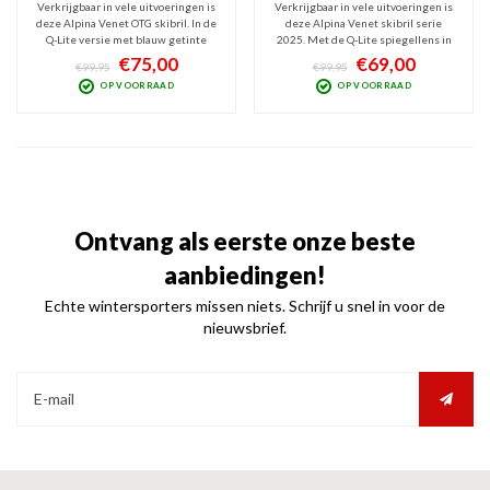
Verkrijgbaar in vele uitvoeringen is
Verkrijgbaar in vele uitvoeringen is
deze Alpina Venet OTG skibril. In de
deze Alpina Venet skibril serie
Q-Lite versie met blauw getinte
2025. Met de Q-Lite spiegellens in
Quattroflex Lite spiegellens (Cat. 2)
rode tint (Cat. 2) heb je optimaal
€75,00
€69,00
€99,95
€99,95
heb je optimaal zicht bij wisselvallig
zicht bij wisselvallig weer. Moderne
OP VOORRAAD
OP VOORRAAD
weer. Moderne, veelzijdige medium-
medium-fit bril met cilindrisch
fit bril met cilindrische design.
design. OTG dus prima voor over een
bril heen.
Ontvang als eerste onze beste
aanbiedingen!
Echte wintersporters missen niets. Schrijf u snel in voor de
nieuwsbrief.