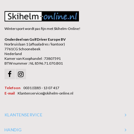
Wintersport wordt pas fijn met Skihelm-Online!
Onderdeel van GolfDriver Europe BV
Norbruislaan 1 (afhaaladres / kantoor)
7761CG Schoonebeek
Nederland
Kamer van Koophandel : 73807591
BTW nummer : NL 8596.71.070.B01
Telefoon
0031 (0)85 - 13 07 417
E-mail
Klantenservice@skihelm-online.nl
KLANTENSERVICE
HANDIG