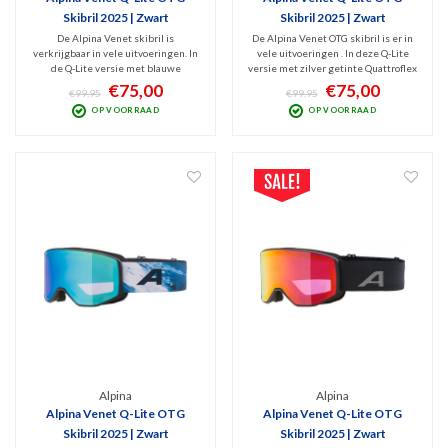
Skibril 2025 | Zwart
Skibril 2025 | Zwart
De Alpina Venet skibril is
De Alpina Venet OTG skibril is er in
verkrijgbaar in vele uitvoeringen. In
vele uitvoeringen . In deze Q-Lite
de Q-Lite versie met blauwe
versie met zilver getinte Quattroflex
Quattroflex Lite spiegellens (Cat. 1)
Lite spiegellens (Cat. 2) heb je
€75,00
€75,00
€99,95
€99,95
heb je optimaal zicht bij bewolkt
optimaal zicht bij wisselvallig weer.
OP VOORRAAD
OP VOORRAAD
weer. Moderne, medium-fit bril met
Moderne, medium-fit bril met
cilindrische design. OTG dus ook voor
cilindrische design en OTG (Over The
brildragers.
Glasses)
Alpina
Alpina
Alpina Venet Q-Lite OTG
Alpina Venet Q-Lite OTG
Skibril 2025 | Zwart
Skibril 2025 | Zwart