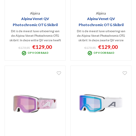
Alpina
Alpina
Alpina Venet QV
Alpina Venet QV
Photochromic OTG Skibril
Photochromic OTG Skibril
2025 | Wit
2025 | Zwart
Dit is de meest luxe uitvoering van
Dit is de meest luxe uitvoering van
de Alpina Venet Photochromic OTG
de Alpina Venet Photochromic OTG
skibril. In deze witte QV versie heeft
skibril. In deze zwarte QV versie
hij een meekleurende
heeft hij een meekleurende
€129,00
€129,00
€179,95
€179,95
QuattroVarioflex lens (Cat. 2-3).
QuattroVarioflex lens (Cat. 2-3).
OP VOORRAAD
OP VOORRAAD
Hierdoor ervaar je met deze goggles
Hierdoor ervaar je met deze goggles
ideaal zicht bij nagenoeg ieder
ideaal zicht bij nagenoeg ieder
weertype optimaal zicht.
weertype optimaal zicht