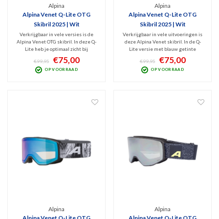
Alpina
Alpina
Alpina Venet Q-Lite OTG
Alpina Venet Q-Lite OTG
Skibril 2025 | Wit
Skibril 2025 | Wit
Verkrijgbaar in vele versies is de
Verkrijgbaar in vele uitvoeringen is
Alpina Venet OTG skibril. In deze Q-
deze Alpina Venet skibril. In de Q-
Lite heb je optimaal zicht bij
Lite versie met blauw getinte
wisselvallig weer door de roze
Quattroflex Lite spiegellens (Cat. 2)
€75,00
€75,00
€99,95
€99,95
getinte Quattroflex Lite spiegellens
heb je optimaal zicht bij wisselvallig
OP VOORRAAD
OP VOORRAAD
(Cat. 2). Medium-fit bril met
weer. Moderne, veelzijdige medium-
cilindrische design. OTG dus prima
fit bril met cilindrische design.
voor over je bril.
Alpina
Alpina
Alpina Venet Q-Lite OTG
Alpina Venet Q-Lite OTG