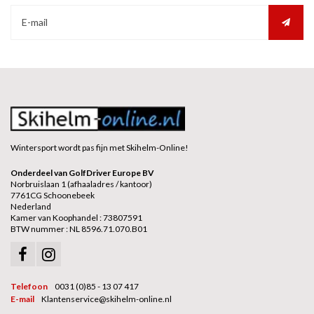
Wintersport wordt pas fijn met Skihelm-Online!
Onderdeel van GolfDriver Europe BV
Norbruislaan 1 (afhaaladres / kantoor)
7761CG Schoonebeek
Nederland
Kamer van Koophandel : 73807591
BTW nummer : NL 8596.71.070.B01
Telefoon
0031 (0)85 - 13 07 417
E-mail
Klantenservice@skihelm-online.nl