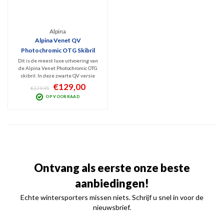
Alpina
Alpina Venet QV
Photochromic OTG Skibril
2025 | Zwart
Dit is de meest luxe uitvoering van
de Alpina Venet Photochromic OTG
skibril. In deze zwarte QV versie
heeft hij een meekleurende
€129,00
€179,95
QuattroVarioflex lens (Cat. 2-3).
OP VOORRAAD
Hierdoor ervaar je met deze goggles
ideaal zicht bij nagenoeg ieder
weertype optimaal zicht
Ontvang als eerste onze beste
aanbiedingen!
Echte wintersporters missen niets. Schrijf u snel in voor de
nieuwsbrief.