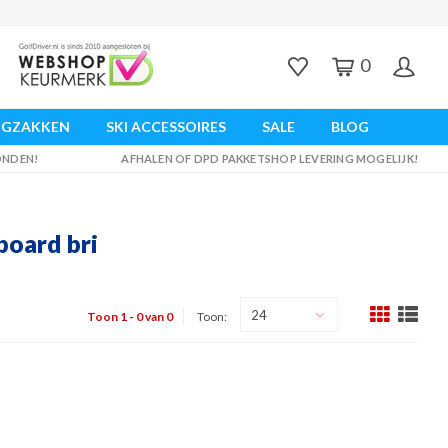
0
UGZAKKEN
SKI ACCESSOIRES
SALE
BLOG
ZONDEN!
AFHALEN OF DPD PAKKETSHOP LEVERING MOGELIJK!
oard bri
24
Toon 1 - 0 van 0
Toon: