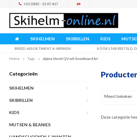
+31 (0)85 - 13 07 417
SKIHELMEN
SKIBRILLEN
KIDS
MUTSEN
BREED ASSORTIMENT A-MERKEN!
VÓÓR 15:00 BESTELD,
Home
Tags
alpina Venet QV wit Snowboard bri
Producten
Categorieën
SKIHELMEN
Meest bekeken
SKIBRILLEN
KIDS
Deze categorie he
MUTSEN & BEANIES
HANDSCHOENEN & WANTEN