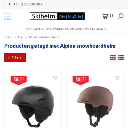
+31 (0)85 - 13 07 417
0
MENU
AFHALEN OF DPD PAKKETSHOP LEVERING MOGELIJK!
Home
Tags
Alpina snowboardhelm
Producten getagd met Alpina snowboardhelm
Filters