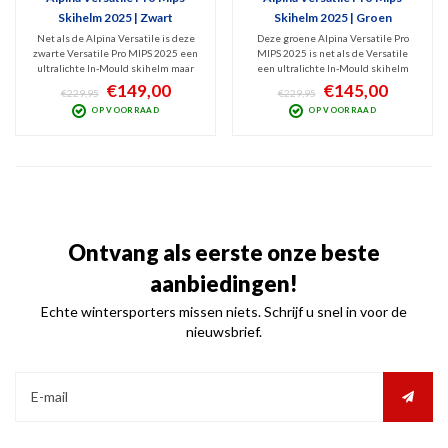
Skihelm 2025 | Zwart
Skihelm 2025 | Groen
Net als de Alpina Versatile is deze
Deze groene Alpina Versatile Pro
zwarte Versatile Pro MIPS 2025 een
MIPS 2025 is net als de Versatile
ultralichte In-Mould skihelm maar
een ultralichte In-Mould skihelm
dan met een beter
maar dan met een beter
€149,00
€145,00
€229,95
€229,95
ventilatiesysteem. Comfort en
ventilatiesysteem en minder
OP VOORRAAD
OP VOORRAAD
bescherming alom met deze
vermoeiend door het lagere gewicht.
opgewaardeerde Pro versie en
Comfort en bescherming alom met
minder vermoeiend door het lagere
deze opgewaardeerde Pro versie!
gewicht!
Ontvang als eerste onze beste
aanbiedingen!
Echte wintersporters missen niets. Schrijf u snel in voor de
nieuwsbrief.