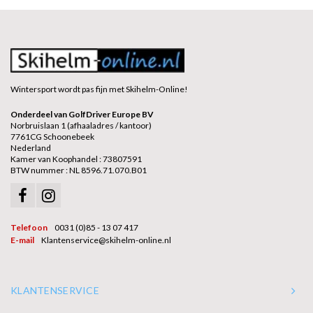
Wintersport wordt pas fijn met Skihelm-Online!
Onderdeel van GolfDriver Europe BV
Norbruislaan 1 (afhaaladres / kantoor)
7761CG Schoonebeek
Nederland
Kamer van Koophandel : 73807591
BTW nummer : NL 8596.71.070.B01
Telefoon
0031 (0)85 - 13 07 417
E-mail
Klantenservice@skihelm-online.nl
KLANTENSERVICE