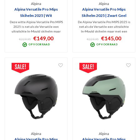
Alpina
Alpina
Alpina Versatile Pro Mips
Alpina Versatile Pro Mips
Skihelm 2025 | Wit
Skihelm 2025 | Zwart Geel
Deze witte Alpina Versatile Pro MIPS
De Alpina Versatile Pro MIPS 2025 is
2025 is net als de Versatile een
net als de Versatile een ultralichte
ultralichte In-Mould skihelm maar
In-Mould skihelm maar met een
dan met een beter
beter en geavanceerder
€149,00
€145,00
€229,95
€229,95
ventilatiesysteem en minder
ventilatiesysteem en een beter
OP VOORRAAD
OP VOORRAAD
vermoeiend door het lagere gewicht.
comfort door het lagere gewicht.
Comfort en bescherming alom met
Comfort en bescherming alom met
deze opgewaardeerde Pro versie!
deze opgewaardeerde Pro versie!
Alpina
Alpina
Alpina Versatile Pro Mips
Alpina Versatile Pro Mips