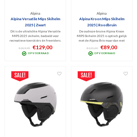
Alpina
Alpina
Alpina Versatile Mips Skihelm
Alpina Kroon Mips Skihelm
2025 | Zwart
2025 | Roodbruin
Dit is de ultralichte Alpina Versatile
De oudroze-bruine Alpina Kroon
MIPS 2025 skihelm, bedoeld voor
MIPS Skihelm 2025 is optisch gelijk
recreatieve toerskiërs én freeriders.
met de Alpina Brix maar dan met
Deze Inmould (ook wel Softshell)
extra MIPS bescherming. Deze goed
€129,00
€89,00
€189,95
€135,00
helm heeft een stevige constructie
ventilerende, veilige Inmold
OP VOORRAAD
OP VOORRAAD
van polycarbonaat en Hi-EPS die
skihelm weegt slechts 450 gram, is
perfect comfort met bescherming
stevig en goed verstelbaar.
combineert.
Schokabsorberend door Hi-EPS.