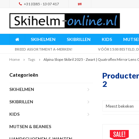
+31 (0)85 - 13 07 417
SKIHELMEN
SKIBRILLEN
KIDS
MUTSEN
BREED ASSORTIMENT A-MERKEN!
VÓÓR 15:00 BESTELD,
Home
Tags
Alpina Slope Skibril 2025 - Zwart | Quatroflex Mirror Lens C
Producten 
Categorieën
2
SKIHELMEN
SKIBRILLEN
Meest bekeken
KIDS
MUTSEN & BEANIES
HANDSCHOENEN & WANTEN