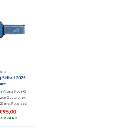
ina
 Skibril 2025 |
art
te Alpina Slope Q
 luxe Quattroflex
 2) met Polarized
eringen. Het is een
€95,00
eless model met
OORRAAD
n waarbij de lens
imaal zicht bij
llig weer