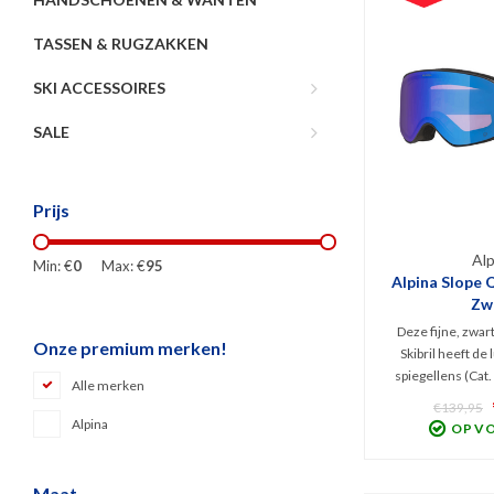
TASSEN & RUGZAKKEN
SKI ACCESSOIRES
SALE
Prijs
Alp
Min: €
0
Max: €
95
Alpina Slope Q
Zw
Deze fijne, zwar
Onze premium merken!
Skibril heeft de
spiegellens (Cat.
Alle merken
filter tegen schitt
€139,95
medium-fit Fram
Alpina
OP V
cilindrisch desig
zorgt voor opt
wisselva
Maat