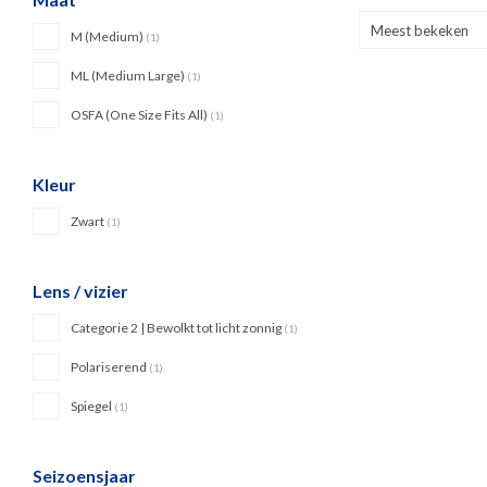
Meest bekeken
M (Medium)
(1)
ML (Medium Large)
(1)
OSFA (One Size Fits All)
(1)
Kleur
Zwart
(1)
Lens / vizier
Categorie 2 | Bewolkt tot licht zonnig
(1)
Polariserend
(1)
Spiegel
(1)
Seizoensjaar