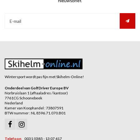
nieuwsbrief.
Wintersport wordt pas fijn met Skihelm-Online!
Onderdeel van GolfDriver Europe BV
Norbruislaan 1 (afhaaladres / kantoor)
7761CG Schoonebeek
Nederland
Kamer van Koophandel : 73807591
BTW nummer : NL 8596.71.070.B01
Telefoon
0031 (0)85 - 13 07 417