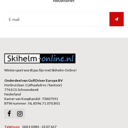
nieuwsbrief.
Wintersport wordt pas fijn met Skihelm-Online!
Onderdeel van GolfDriver Europe BV
Norbruislaan 1 (afhaaladres / kantoor)
7761CG Schoonebeek
Nederland
Kamer van Koophandel : 73807591
BTW nummer : NL 8596.71.070.B01
Telefoon
0031 (0)85 - 13 07 417