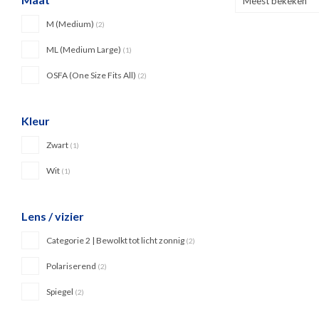
Meest bekeken
M (Medium)
(2)
ML (Medium Large)
(1)
OSFA (One Size Fits All)
(2)
Kleur
Zwart
(1)
Wit
(1)
Lens / vizier
Categorie 2 | Bewolkt tot licht zonnig
(2)
Polariserend
(2)
Spiegel
(2)