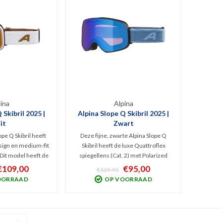
ina
Alpina
 Skibril 2025 |
Alpina Slope Q Skibril 2025 |
it
Zwart
ope Q Skibril heeft
Deze fijne, zwarte Alpina Slope Q
ign en medium-fit
Skibril heeft de luxe Quattroflex
 Dit model heeft de
spiegellens (Cat. 2) met Polarized
. 2) met Polarized
filter tegen schitteringen. Het is een
€109,00
€95,00
€139,95
teringen die zorgt
medium-fit Frameless model met
OORRAAD
OP VOORRAAD
t bij wisselvallig
cilindrisch design waarbij de lens
delijk UV en IR.
zorgt voor optimaal zicht bij
wisselvallig weer