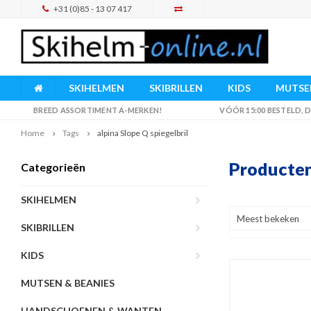
+31 (0)85 - 13 07 417
SKIHELMEN
SKIBRILLEN
KIDS
MUTSEN
BREED ASSORTIMENT A-MERKEN!
VÓÓR 15:00 BESTELD,
Home
Tags
alpina Slope Q spiegelbril
Producten
Categorieën
SKIHELMEN
Meest bekeken
SKIBRILLEN
KIDS
MUTSEN & BEANIES
HANDSCHOENEN & WANTEN