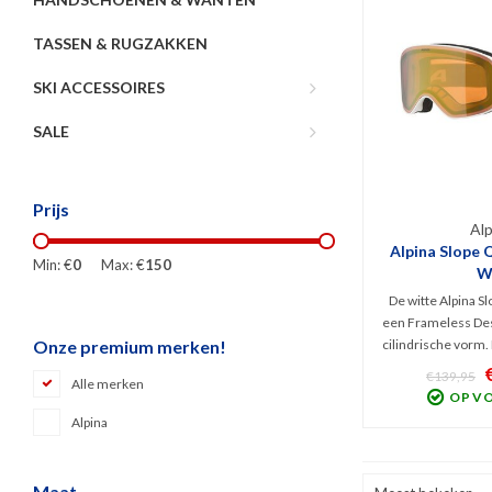
TASSEN & RUGZAKKEN
SKI ACCESSOIRES
SALE
Prijs
Alp
Alpina Slope Q
Min: €
0
Max: €
150
W
De witte Alpina Sl
een Frameless Des
cilindrische vorm.
Onze premium merken!
Q spiegellens (Cat
€139,95
Alle merken
filter tegen schit
OP V
voor optimaal zich
Alpina
weer. Blokt scha
Maat