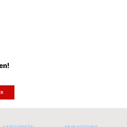
en!
ER