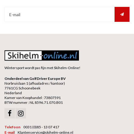
Wintersport wordt pas fijn met Skihelm-Online!
Onderdeel van GolfDriver Europe BV
Norbruislaan 1 (afhaaladres / kantoor)
7761CG Schoonebeek
Nederland
Kamer van Koophandel : 73807591
BTW nummer : NL 8596.71.070.B01
Telefoon
0031 (0)85 - 13 07 417
E-mail
Klantenservice@skihelm-online.nl