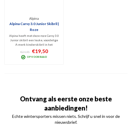
Alpina
Alpina Carvy 3.0 Junior Skibril |
Roze
Alpina heeft met deze roze Carvy 3.0
Junior skibril een leuke, voordelige
A-merk kinderskibril in het
assortiment. Dankzij de
€19,50
€24,95
enkelvoudige SingleFlex lens (Cat.
OP VOORRAAD
2) biedt dit kids model sneeuwbril
het beste zicht bij bewolkt en
wisselvallig weer.
Ontvang als eerste onze beste
aanbiedingen!
Echte wintersporters missen niets. Schrijf u snel in voor de
nieuwsbrief.