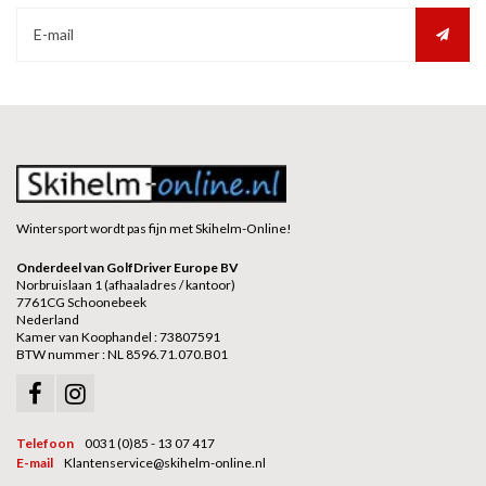
Wintersport wordt pas fijn met Skihelm-Online!
Onderdeel van GolfDriver Europe BV
Norbruislaan 1 (afhaaladres / kantoor)
7761CG Schoonebeek
Nederland
Kamer van Koophandel : 73807591
BTW nummer : NL 8596.71.070.B01
Telefoon
0031 (0)85 - 13 07 417
E-mail
Klantenservice@skihelm-online.nl