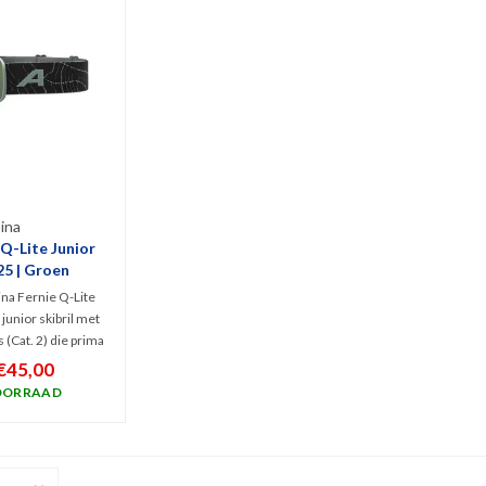
ina
 Q-Lite Junior
25 | Groen
na Fernie Q-Lite
junior skibril met
 (Cat. 2) die prima
 schadelijk UV en
€45,00
aal zicht geeft bij
OORRAAD
ht zonnig weer.
sporters van 10-14
ar.