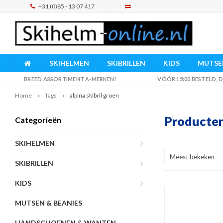
+31 (0)85 - 13 07 417
SKIHELMEN
SKIBRILLEN
KIDS
MUTSEN
BREED ASSORTIMENT A-MERKEN!
VÓÓR 15:00 BESTELD,
Home
Tags
alpina skibril groen
Producten 
Categorieën
SKIHELMEN
Meest bekeken
SKIBRILLEN
KIDS
MUTSEN & BEANIES
HANDSCHOENEN & WANTEN