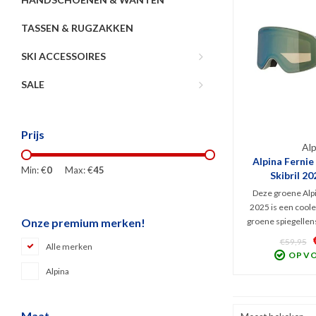
TASSEN & RUGZAKKEN
SKI ACCESSOIRES
SALE
Prijs
Alp
Alpina Fernie
Min: €
0
Max: €
45
Skibril 20
Deze groene Alpi
2025 is een coole 
groene spiegellens
Onze premium merken!
bescherming tegen
€59,95
Alle merken
Infrarood en optim
OP V
bewolkt tot lic
Alpina
Doelgroep: winter
ja
Maat