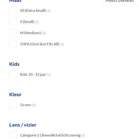
Meest bekeken
XS (Extra Small)
(1)
S (Small)
(1)
M (Medium)
(1)
OSFA (One Size Fits All)
(1)
Kids
Kids 10 - 12 jaar
(1)
Kleur
Groen
(1)
Lens / vizier
Categorie 2 | Bewolkt tot licht zonnig
(1)