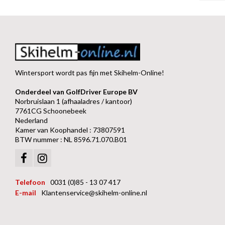
Wintersport wordt pas fijn met Skihelm-Online!
Onderdeel van GolfDriver Europe BV
Norbruislaan 1 (afhaaladres / kantoor)
7761CG Schoonebeek
Nederland
Kamer van Koophandel : 73807591
BTW nummer : NL 8596.71.070.B01
Telefoon
0031 (0)85 - 13 07 417
E-mail
Klantenservice@skihelm-online.nl