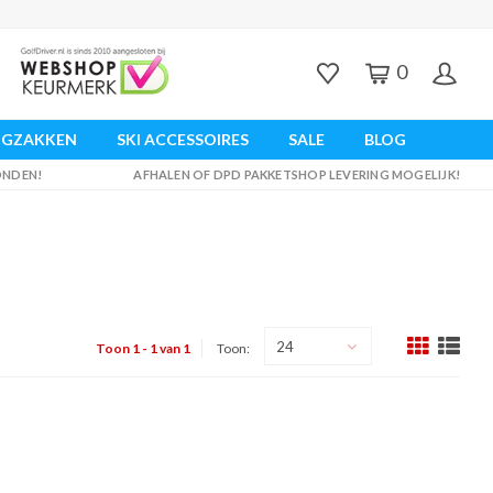
0
UGZAKKEN
SKI ACCESSOIRES
SALE
BLOG
ZONDEN!
AFHALEN OF DPD PAKKETSHOP LEVERING MOGELIJK!
24
Toon 1 - 1 van 1
Toon: