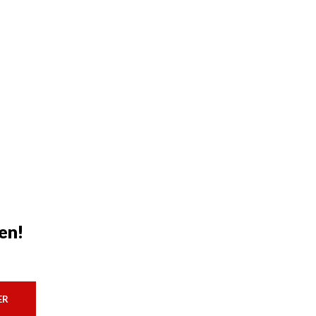
en!
ER