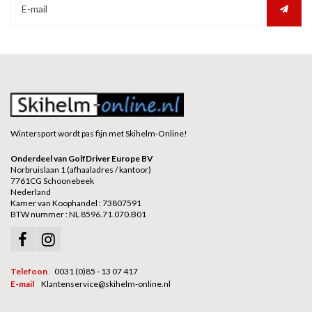
Wintersport wordt pas fijn met Skihelm-Online!
Onderdeel van GolfDriver Europe BV
Norbruislaan 1 (afhaaladres / kantoor)
7761CG Schoonebeek
Nederland
Kamer van Koophandel : 73807591
BTW nummer : NL 8596.71.070.B01
Telefoon
0031 (0)85 - 13 07 417
E-mail
Klantenservice@skihelm-online.nl