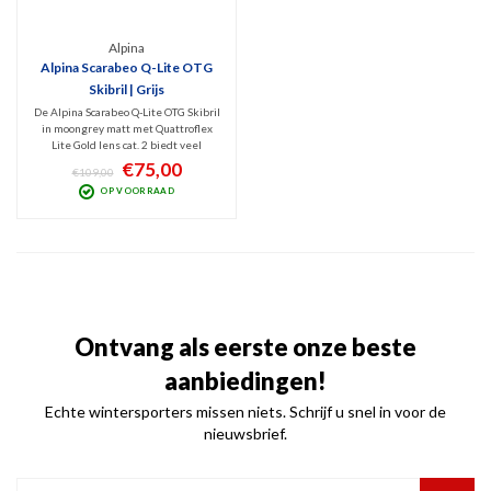
Alpina
Alpina Scarabeo Q-Lite OTG
Skibril | Grijs
De Alpina Scarabeo Q-Lite OTG Skibril
in moongrey matt met Quattroflex
Lite Gold lens cat. 2 biedt veel
comfort en geeft helder zicht in
€75,00
€109,00
verschillende lichtomstandigheden
OP VOORRAAD
op de piste. De skibril is op zijn best
met bewolkt tot licht zonnig weer.
Ontvang als eerste onze beste
aanbiedingen!
Echte wintersporters missen niets. Schrijf u snel in voor de
nieuwsbrief.