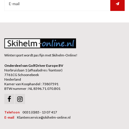
Wintersport wordt pas fijn met Skihelm-Online!
Onderdeel van GolfDriver Europe BV
Norbruislaan 1 (afhaaladres / kantoor)
7761CG Schoonebeek
Nederland
Kamer van Koophandel : 73807591
BTW nummer : NL 8596.71.070.B01
Telefoon
0031 (0)85 - 13 07 417
E-mail
Klantenservice@skihelm-online.nl