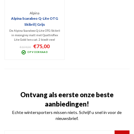
Alpina
Alpina Scarabeo Q-Lite OTG
Skibril | Grijs
De Alpina Scarabeo Q-Lite OTG Skibril
in moongrey matt met Quattroflex
Lite Gold lens cat. 2 biedt veel
comfort en geeft helder zicht in
€75,00
€109,00
verschillende lichtomstandigheden
OP VOORRAAD
op de piste. De skibril is op zijn best
met bewolkt tot licht zonnig weer.
Ontvang als eerste onze beste
aanbiedingen!
Echte wintersporters missen niets. Schrijf u snel in voor de
nieuwsbrief.