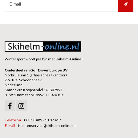
Wintersport wordt pas fijn met Skihelm-Online!
Onderdeel van GolfDriver Europe BV
Norbruislaan 1 (afhaaladres / kantoor)
7761CG Schoonebeek
Nederland
Kamer van Koophandel : 73807591
BTW nummer : NL 8596.71.070.B01
Telefoon
0031 (0)85 - 13 07 417
E-mail
Klantenservice@skihelm-online.nl