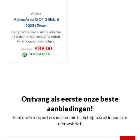
Alpina
Alpina Arris Q OTG Skibril
2025 | Zwart
Het grootste model uit de collectie
heet de Alpina Arris Q OTG skibril.
Hij is voorzien van de luxe,
QuattroFlex lens (Cat. 2) met én een
€89,00
€129,95
lichte spiegel én een polariserende
OP VOORRAAD
coating voor minder schitteringen.
Beste zicht bij bewolkt tot licht
zonnig weer.
Ontvang als eerste onze beste
aanbiedingen!
Echte wintersporters missen niets. Schrijf u snel in voor de
nieuwsbrief.