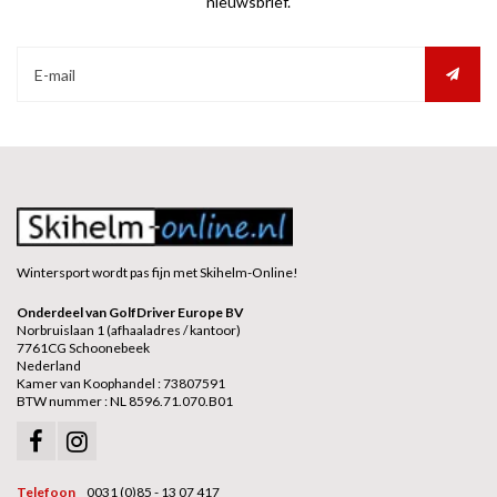
nieuwsbrief.
Wintersport wordt pas fijn met Skihelm-Online!
Onderdeel van GolfDriver Europe BV
Norbruislaan 1 (afhaaladres / kantoor)
7761CG Schoonebeek
Nederland
Kamer van Koophandel : 73807591
BTW nummer : NL 8596.71.070.B01
Telefoon
0031 (0)85 - 13 07 417