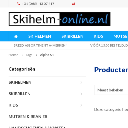
+31 (0)85 - 13 07 417
SKIHELMEN
SKIBRILLEN
KIDS
MUTSEN
BREED ASSORTIMENT A-MERKEN!
VÓÓR 15:00 BESTELD,
Home
Tags
Alpina S3
Producten
Categorieën
SKIHELMEN
Meest bekeken
SKIBRILLEN
KIDS
Deze categorie he
MUTSEN & BEANIES
HANDSCHOENEN & WANTEN