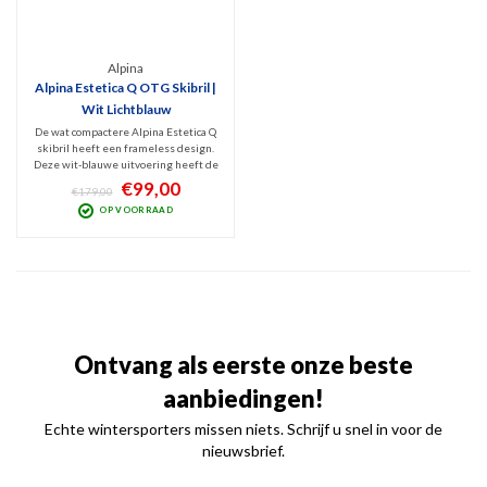
Alpina
Alpina Estetica Q OTG Skibril |
Wit Lichtblauw
De wat compactere Alpina Estetica Q
skibril heeft een frameless design.
Deze wit-blauwe uitvoering heeft de
luxe, polariserende Quatroflex
€99,00
€179,00
spiegellens (Categorie 2) tegen
OP VOORRAAD
schitteringen en schadelijk UV, een
hoog draagcomfort. OTG-design!
Ontvang als eerste onze beste
aanbiedingen!
Echte wintersporters missen niets. Schrijf u snel in voor de
nieuwsbrief.