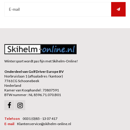
Wintersport wordt pas fijn met Skihelm-Online!
Onderdeel van GolfDriver Europe BV
Norbruislaan 1 (afhaaladres / kantoor)
7761CG Schoonebeek
Nederland
Kamer van Koophandel : 73807591
BTW nummer : NL 8596.71.070.B01
Telefoon
0031 (0)85 - 13 07 417
E-mail
Klantenservice@skihelm-online.nl