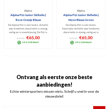
Alpina
Alpina
Alpina Pizi Junior Skihelm |
Alpina Pizi Junior Skihelm |
Roze Oranje Blauw
Neon Blauw Groen
De Alpina Pizi is een leuke, skihelm
De Alpina Pizi is een leuke,
voor kinderen, deze helm is stevig,
kleurrijke skihelm voor kinderen,
veilig en is meerkleurig. De Pizi is
deze helm is stevig, veilig en is
een lichtgewicht helm en heeft de
meerkleurig. De Pizi is een
€65,00
€65,00
€79,95
€79,95
perfecte combinatie van
lichtgewicht helm en heeft de
OP VOORRAAD
OP VOORRAAD
draagcomfort en bescherming.
perfecte combinatie van
Geschikt voor alle sneeuwsporten.
draagcomfort en bescherming.
Geschikt voor alle sneeuwsporten.
Ontvang als eerste onze beste
aanbiedingen!
Echte wintersporters missen niets. Schrijf u snel in voor de
nieuwsbrief.