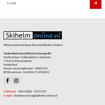
Wintersport wordt pas fijn met Skihelm-Online!
Onderdeel van GolfDriver Europe BV
Norbruislaan 1 (afhaaladres / kantoor)
7761CG Schoonebeek
Nederland
Kamer van Koophandel : 73807591
BTW nummer : NL 8596.71.070.B01
Telefoon
0031 (0)85 - 13 07 417
E-mail
Klantenservice@skihelm-online.nl