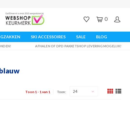
0
UGZAKKEN
SKI ACCESSOIRES
SALE
BLOG
ZONDEN!
AFHALEN OF DPD PAKKETSHOP LEVERING MOGELIJK!
 blauw
24
Toon 1 - 1 van 1
Toon: