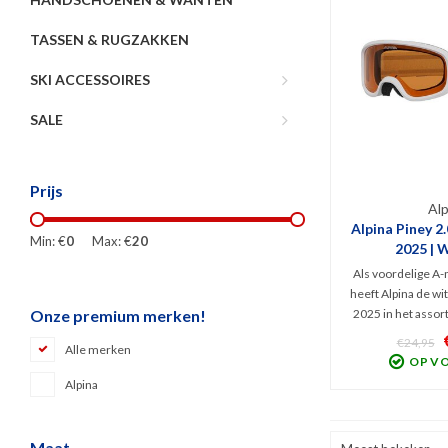
TASSEN & RUGZAKKEN
SKI ACCESSOIRES
SALE
Prijs
Alp
Alpina Piney 2.
Min: €
0
Max: €
20
2025 | 
Als voordelige A-
heeft Alpina de wi
2025 in het assor
Onze premium merken!
contrastrijke Hic
€24,95
Alle merken
(Cat. 2) biedt
OP V
sneeuwbril het best
Alpina
en wisselvalli
besch
Maat