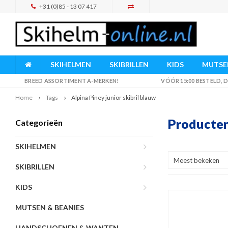
+31 (0)85 - 13 07 417
SKIHELMEN
SKIBRILLEN
KIDS
MUTSEN
BREED ASSORTIMENT A-MERKEN!
VÓÓR 15:00 BESTELD,
Home
Tags
Alpina Piney junior skibril blauw
Producten 
Categorieën
SKIHELMEN
Meest bekeken
SKIBRILLEN
KIDS
MUTSEN & BEANIES
HANDSCHOENEN & WANTEN