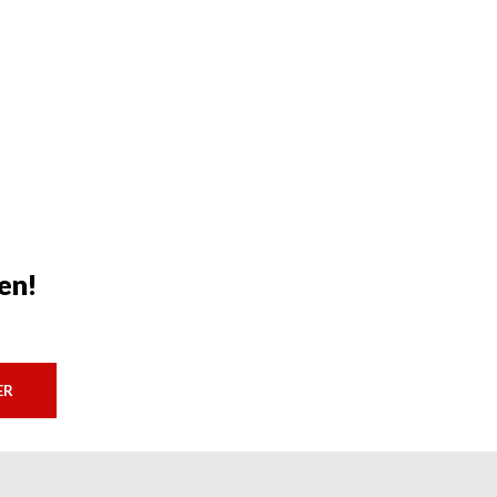
en!
ER