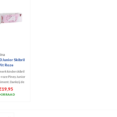
ina
0 Junior Skibril
Wit Roze
merk kinderskibril
t-roze Piney Junior
timent. Dankzij de
on SingleFlex lens
€19,95
 dit kidsmodel
OORRAAD
e zicht bij bewolkt
g weer. 100% UV
erming