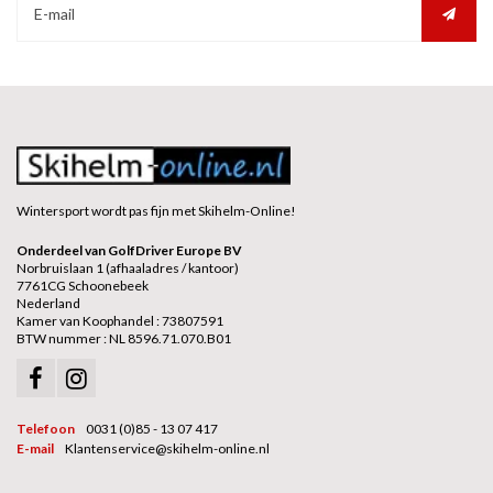
Wintersport wordt pas fijn met Skihelm-Online!
Onderdeel van GolfDriver Europe BV
Norbruislaan 1 (afhaaladres / kantoor)
7761CG Schoonebeek
Nederland
Kamer van Koophandel : 73807591
BTW nummer : NL 8596.71.070.B01
Telefoon
0031 (0)85 - 13 07 417
E-mail
Klantenservice@skihelm-online.nl