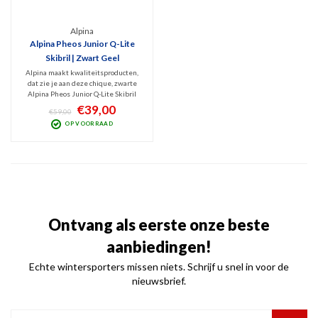
Alpina
Alpina Pheos Junior Q-Lite
Skibril | Zwart Geel
Alpina maakt kwaliteitsproducten,
dat zie je aan deze chique, zwarte
Alpina Pheos Junior Q-Lite Skibril
met fijne, goud-geel getinte
€39,00
€59,00
spiegellens (Cat. 2). Hij beschermt
OP VOORRAAD
uw junior tegen UV en Infrarode
straling en geeft optimaal zicht bij
wisselvallig weer
Ontvang als eerste onze beste
aanbiedingen!
Echte wintersporters missen niets. Schrijf u snel in voor de
nieuwsbrief.