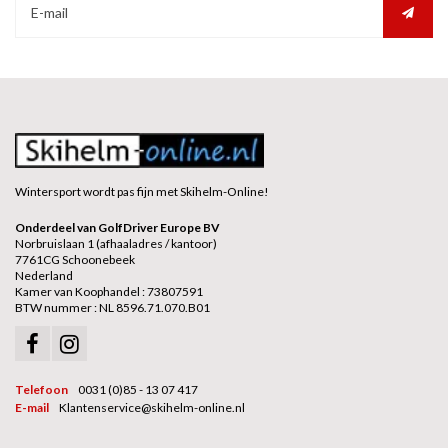
Wintersport wordt pas fijn met Skihelm-Online!
Onderdeel van GolfDriver Europe BV
Norbruislaan 1 (afhaaladres / kantoor)
7761CG Schoonebeek
Nederland
Kamer van Koophandel : 73807591
BTW nummer : NL 8596.71.070.B01
Telefoon
0031 (0)85 - 13 07 417
E-mail
Klantenservice@skihelm-online.nl