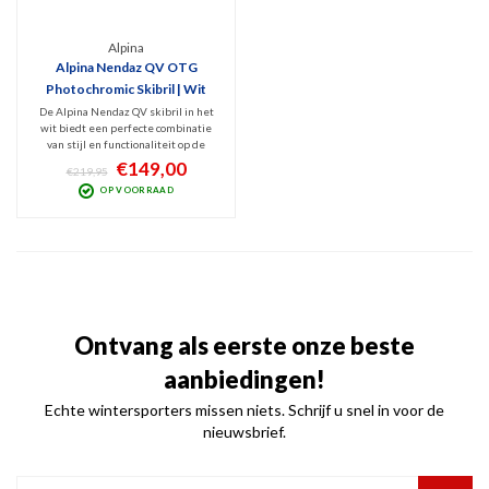
Alpina
Alpina Nendaz QV OTG
Photochromic Skibril | Wit
De Alpina Nendaz QV skibril in het
wit biedt een perfecte combinatie
van stijl en functionaliteit op de
piste. Met zijn eigentijdse ontwerp,
€149,00
€219,95
geavanceerde technologie en
OP VOORRAAD
meekleurende lens zorgt deze bril
voor helder zicht en optimale
bescherming.
Ontvang als eerste onze beste
aanbiedingen!
Echte wintersporters missen niets. Schrijf u snel in voor de
nieuwsbrief.