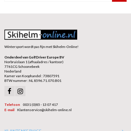
Wintersport wordt pas fijn met Skihelm-Online!
Onderdeel van GolfDriver Europe BV
Norbruislaan 1 (afhaaladres / kantoor)
7761CG Schoonebeek
Nederland
Kamer van Koophandel : 73807591
BTW nummer : NL 8596.71.070.B01
Telefoon
0031 (0)85 - 13 07 417
E-mail
Klantenservice@skihelm-online.nl
KLANTENSERVICE