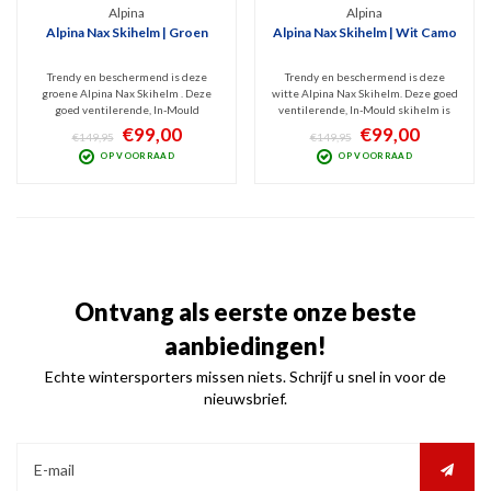
Alpina
Alpina
Alpina Nax Skihelm | Groen
Alpina Nax Skihelm | Wit Camo
Trendy en beschermend is deze
Trendy en beschermend is deze
groene Alpina Nax Skihelm . Deze
witte Alpina Nax Skihelm. Deze goed
goed ventilerende, In-Mould
ventilerende, In-Mould skihelm is
skihelm is licht in gewicht maar
licht in gewicht maar stevig en
€99,00
€99,00
€149,95
€149,95
stevig en comfortabel. Hij is goed
comfortabel. Hij is goed verstelbaar
OP VOORRAAD
OP VOORRAAD
verstelbaar en heeft een zachte,
en heeft een zachte, uitwasbare
uitwasbare binnenafwerking.
binnenafwerking. Schokabsorberend
Schokabsorberend dankzij Hi-EPS.
dankzij Hi-EPS.
Ontvang als eerste onze beste
aanbiedingen!
Echte wintersporters missen niets. Schrijf u snel in voor de
nieuwsbrief.