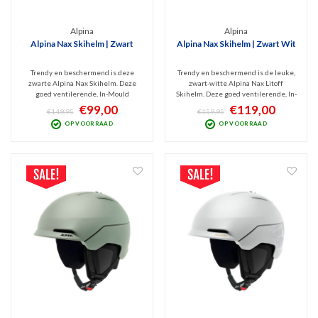
Alpina
Alpina
Alpina Nax Skihelm | Zwart
Alpina Nax Skihelm | Zwart Wit
Trendy en beschermend is deze
Trendy en beschermend is de leuke,
zwarte Alpina Nax Skihelm. Deze
zwart-witte Alpina Nax Litoff
goed ventilerende, In-Mould
Skihelm. Deze goed ventilerende, In-
skihelm is licht in gewicht maar
Mould skihelm is licht in gewicht
€99,00
€119,00
€149,95
€159,95
stevig en comfortabel. Hij is goed
maar stevig en comfortabel. Hij is
OP VOORRAAD
OP VOORRAAD
verstelbaar en heeft een zachte,
schokabsorberend, goed verstelbaar
uitwasbare binnenafwerking.
en heeft een zachte, uitwasbare
Schokabsorberend dankzij Hi-EPS.
binnen afwerking.