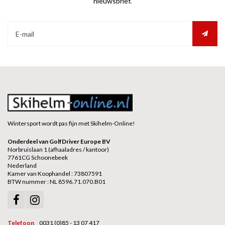
nieuwsbrief.
Wintersport wordt pas fijn met Skihelm-Online!
Onderdeel van GolfDriver Europe BV
Norbruislaan 1 (afhaaladres / kantoor)
7761CG Schoonebeek
Nederland
Kamer van Koophandel : 73807591
BTW nummer : NL 8596.71.070.B01
Telefoon
0031 (0)85 - 13 07 417