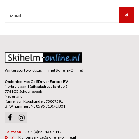
Wintersport wordt pas fijn met Skihelm-Online!
Onderdeel van GolfDriver Europe BV
Norbruislaan 1 (afhaaladres / kantoor)
7761CG Schoonebeek
Nederland
Kamer van Koophandel : 73807591
BTW nummer : NL 8596.71.070.B01
Telefoon
0031 (0)85 - 13 07 417
E-mail
Klantenservice@skihelm-online.nl